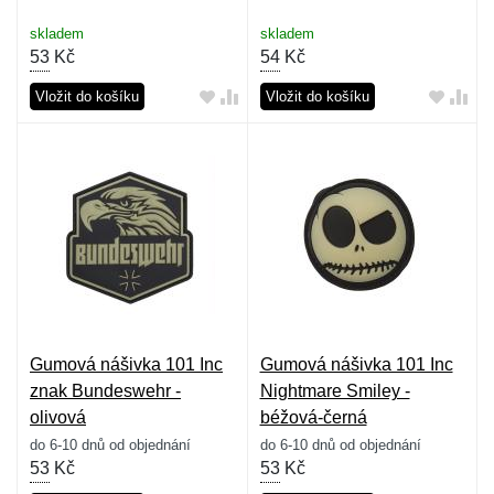
skladem
skladem
53
Kč
54
Kč
Vložit do košíku
Vložit do košíku
Gumová nášivka 101 Inc
Gumová nášivka 101 Inc
znak Bundeswehr -
Nightmare Smiley -
olivová
béžová-černá
do 6-10 dnů od objednání
do 6-10 dnů od objednání
53
Kč
53
Kč