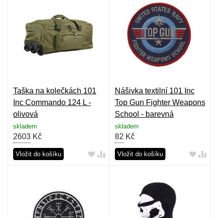
Taška na kolečkách 101
Nášivka textilní 101 Inc
Inc Commando 124 L -
Top Gun Fighter Weapons
olivová
School - barevná
skladem
skladem
2603
Kč
82
Kč
Vložit do košíku
Vložit do košíku