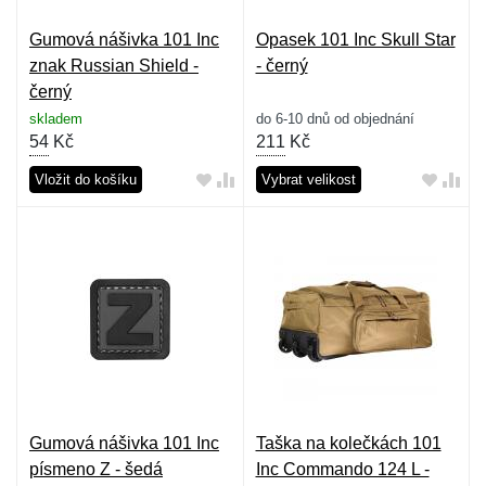
Gumová nášivka 101 Inc
Opasek 101 Inc Skull Star
znak Russian Shield -
- černý
černý
skladem
do 6-10 dnů od objednání
54
Kč
211
Kč
Vložit do košíku
Vybrat velikost
Gumová nášivka 101 Inc
Taška na kolečkách 101
písmeno Z - šedá
Inc Commando 124 L -