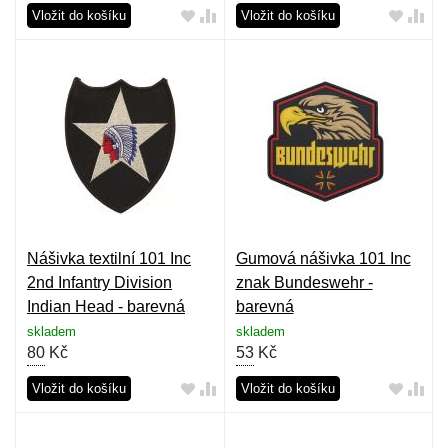
Vložit do košíku
Vložit do košíku
Nášivka textilní 101 Inc
Gumová nášivka 101 Inc
2nd Infantry Division
znak Bundeswehr -
Indian Head - barevná
barevná
skladem
skladem
80
Kč
53
Kč
Vložit do košíku
Vložit do košíku