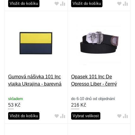
Vložit do košíku
Vložit do košíku
Gumová nášivka 101 Inc
Opasek 101 Inc De
vlajka Ukrajina - barevná
Opresso Liber - černý
skladem
do 6-10 dnů od objednání
53
Kč
216
Kč
Vložit do košíku
Vybrat velikost