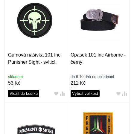
Gumová nášivka 101 Inc
Opasek 101 Inc Airborne -
Punisher Sight - svítící
černý
skladem
do 6-10 dnů od objednání
53
Kč
212
Kč
Vložit do košíku
Vybrat velikost