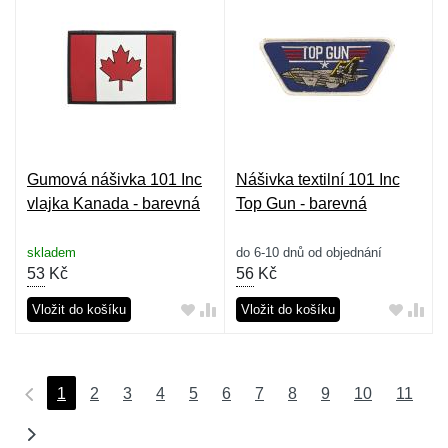
Gumová nášivka 101 Inc
Nášivka textilní 101 Inc
vlajka Kanada - barevná
Top Gun - barevná
skladem
do 6-10 dnů od objednání
53
Kč
56
Kč
Vložit do košíku
Vložit do košíku
1
2
3
4
5
6
7
8
9
10
11