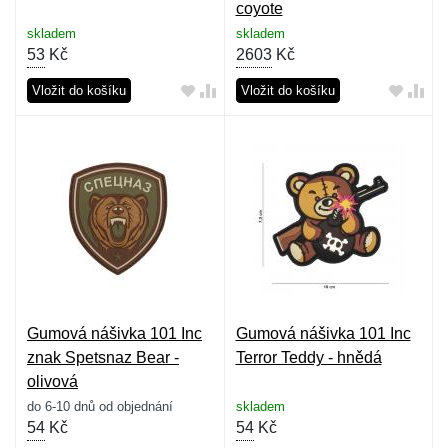
coyote
skladem
skladem
53
Kč
2603
Kč
Vložit do košíku
Vložit do košíku
Gumová nášivka 101 Inc
Gumová nášivka 101 Inc
znak Spetsnaz Bear -
Terror Teddy - hnědá
olivová
do 6-10 dnů od objednání
skladem
54
Kč
54
Kč