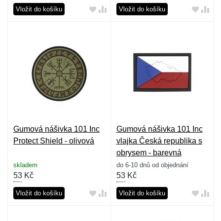
Vložit do košíku
Vložit do košíku
Gumová nášivka 101 Inc
Gumová nášivka 101 Inc
Protect Shield - olivová
vlajka Česká republika s
obrysem - barevná
skladem
do 6-10 dnů od objednání
53
Kč
53
Kč
Vložit do košíku
Vložit do košíku