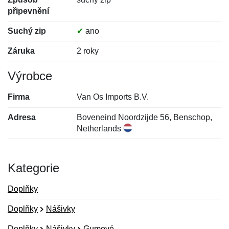
připevnění
Suchý zip
✔
ano
Záruka
2 roky
Výrobce
Firma
Van Os Imports B.V.
Adresa
Boveneind Noordzijde 56, Benschop,
Netherlands
Kategorie
Doplňky
Doplňky
Nášivky
Doplňky
Nášivky
Gumové