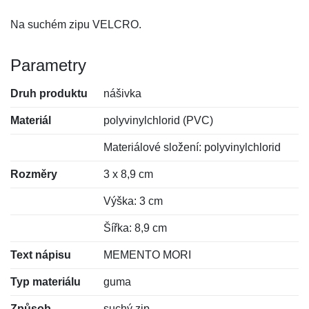
Na suchém zipu VELCRO.
Parametry
Druh produktu
nášivka
Materiál
polyvinylchlorid (PVC)
Materiálové složení: polyvinylchlorid
Rozměry
3 x 8,9 cm
Výška: 3 cm
Šířka: 8,9 cm
Text nápisu
MEMENTO MORI
Typ materiálu
guma
Způsob
suchý zip