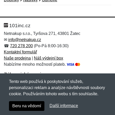
Nová recenze
Nový dotaz
Hodnocení:
Jméno:
*
*
101inc.cz
Netnakup s.r.o., Tyršova 271, 43801 Žatec
✉
info@netnakup.cz
Jméno:
E-mail:
*
*
☎
720 278 200
(Po-Pá 8:00-16:30)
Kontaktní formulář
Naše prodejna
|
Náš výdejní box
Nabízíme mnoho možností plateb.
E-mail:
*
Zpráva
*
Zákaznický servis
Tento web používá k poskytování služeb,
Novinky emailem
personalizaci reklam a analýze návštěvnosti soubory
cookie. Používáním tohoto webu s tím souhlasíte.
Zpráva
*
Copyright © 2007-2026 (19 let s vámi)
Netnakup.cz
&
Další informace
Beru na vědomí
NetIQ
. Všechna práva vyhrazena.