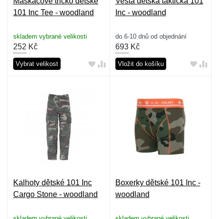
Maskáčové tričko dětské
Vesta dětská taktická 101
101 Inc Tee - woodland
Inc - woodland
skladem vybrané velikosti
do 6-10 dnů od objednání
252
Kč
693
Kč
Vybrat velikost
Vložit do košíku
Kalhoty dětské 101 Inc
Boxerky dětské 101 Inc -
Cargo Stone - woodland
woodland
skladem vybrané velikosti
skladem vybrané velikosti