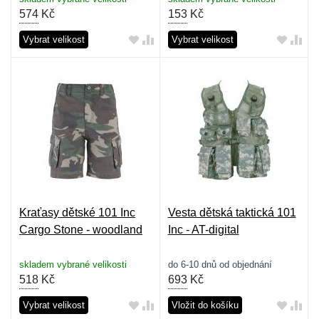
574
Kč
153
Kč
Vybrat velikost
Vybrat velikost
Kraťasy dětské 101 Inc
Vesta dětská taktická 101
Cargo Stone - woodland
Inc - AT-digital
skladem vybrané velikosti
do 6-10 dnů od objednání
518
Kč
693
Kč
Vybrat velikost
Vložit do košíku