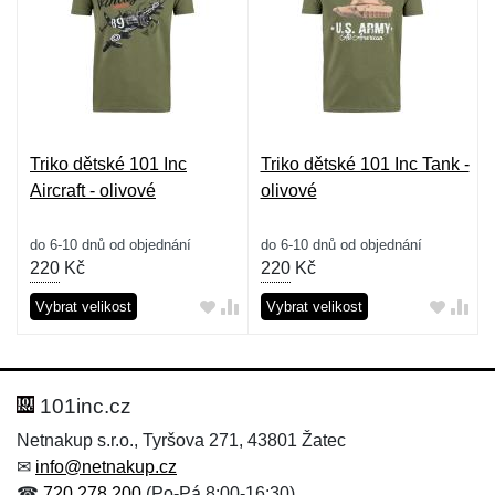
Triko dětské 101 Inc
Triko dětské 101 Inc Tank -
Aircraft - olivové
olivové
do 6-10 dnů od objednání
do 6-10 dnů od objednání
220
Kč
220
Kč
Vybrat velikost
Vybrat velikost
101inc.cz
Netnakup s.r.o., Tyršova 271, 43801 Žatec
✉
info@netnakup.cz
☎
720 278 200
(Po-Pá 8:00-16:30)