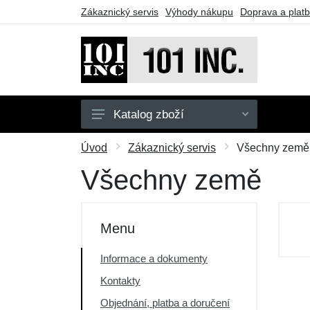
Zákaznický servis
Výhody nákupu
Doprava a plat
Katalog zboží
Pánské
Úvod
Zákaznický servis
Všechny země
Dětské
Všechny země
Doplňky
Obuv
Menu
Outdoor
Informace a dokumenty
Taktické vybavení
Kontakty
Dárkové poukazy
Objednání, platba a doručení