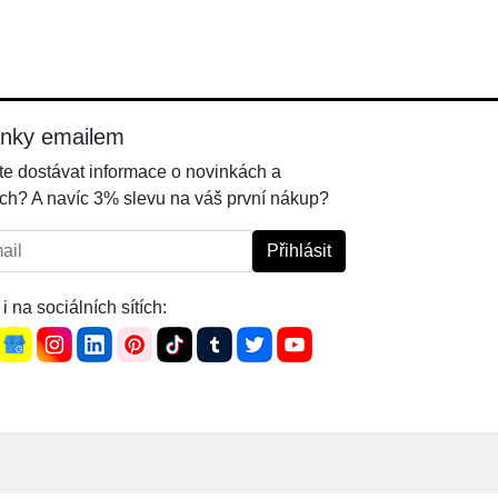
inky emailem
e dostávat informace o novinkách a
ch? A navíc 3% slevu na váš první nákup?
l:
Přihlásit
i na sociálních sítích: