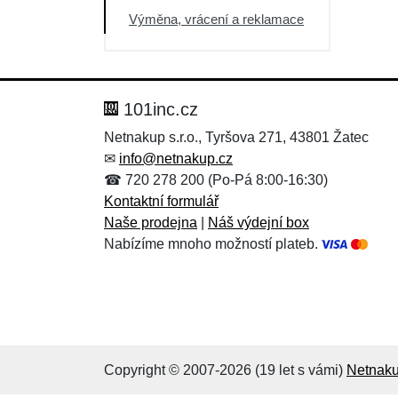
Výprodej
Výměna, vrácení a reklamace
101inc.cz
Netnakup s.r.o., Tyršova 271, 43801 Žatec
✉
info@netnakup.cz
☎ 720 278 200 (Po-Pá 8:00-16:30)
Kontaktní formulář
Naše prodejna
|
Náš výdejní box
Nabízíme mnoho možností plateb.
Copyright © 2007-2026 (19 let s vámi)
Netnaku