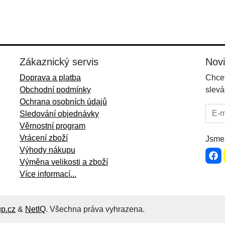
Zákaznický servis
Nov
Doprava a platba
Chcet
Obchodní podmínky
slevá
Ochrana osobních údajů
E-mai
Sledování objednávky
Věrnostní program
Vrácení zboží
Jsme 
Výhody nákupu
Výměna velikosti a zboží
Více informací...
p.cz
&
NetIQ
. Všechna práva vyhrazena.