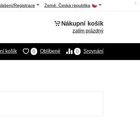
hlášení/Registrace
Země:
Česká republika
Nákupní košík
zatím prázdný
í košík
Oblíbené
Srovnání
0
0