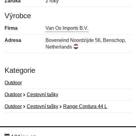
Záruka
2 roky
Výrobce
Firma
Van Os Imports B.V.
Adresa
Boveneind Noordzijde 56, Benschop,
Netherlands
Kategorie
Outdoor
Outdoor
Cestovní tašky
Outdoor
Cestovní tašky
Range Cordura 44 L
Nová recenze
Nový dotaz
Hodnocení:
Jméno:
*
*