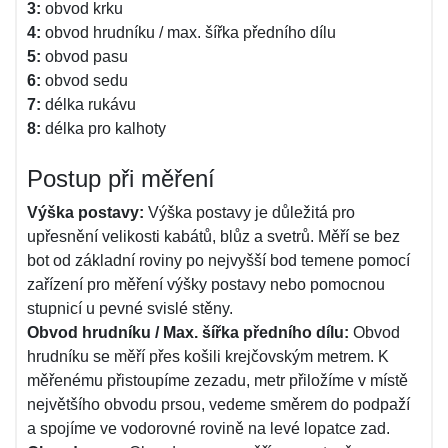
3:
obvod krku
4:
obvod hrudníku / max. šířka předního dílu
5:
obvod pasu
6:
obvod sedu
7:
délka rukávu
8:
délka pro kalhoty
Postup při měření
Výška postavy:
Výška postavy je důležitá pro
upřesnění velikosti kabátů, blůz a svetrů. Měří se bez
bot od základní roviny po nejvyšší bod temene pomocí
zařízení pro měření výšky postavy nebo pomocnou
stupnicí u pevné svislé stěny.
Obvod hrudníku / Max. šířka předního dílu:
Obvod
hrudníku se měří přes košili krejčovským metrem. K
měřenému přistoupíme zezadu, metr přiložíme v místě
největší­ho obvodu prsou, vedeme směrem do podpaží
a spojíme ve vodorovné rovině na levé lopatce zad.