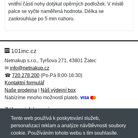
vnitřní částí nohy dotýkal opěrných podložek. V místě
palce se vyčte naměřená hodnota. Délka se
zaokrouhluje po 5 mm nahoru.
101inc.cz
Netnakup s.r.o., Tyršova 271, 43801 Žatec
✉
info@netnakup.cz
☎
720 278 200
(Po-Pá 8:00-16:30)
Kontaktní formulář
Naše prodejna
|
Náš výdejní box
Nabízíme mnoho možností plateb.
Zákaznický servis
Tento web používá k poskytování služeb,
Novinky emailem
personalizaci reklam a analýze návštěvnosti soubory
cookie. Používáním tohoto webu s tím souhlasíte.