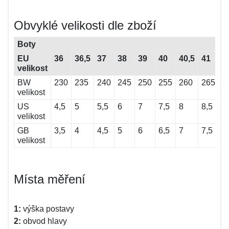
Obvyklé velikosti dle zboží
Boty
EU
36
36,5
37
38
39
40
40,5
41
4
velikost
BW
230
235
240
245
250
255
260
265
2
velikost
US
4,5
5
5,5
6
7
7,5
8
8,5
9
velikost
GB
3,5
4
4,5
5
6
6,5
7
7,5
8
velikost
Místa měření
1:
výška postavy
2:
obvod hlavy