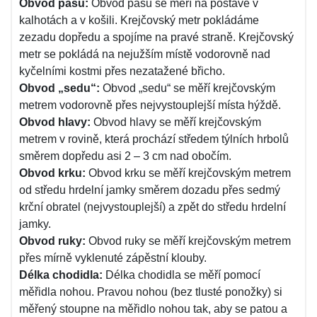
Obvod pasu:
Obvod pasu se měří na postavě v
kalhotách a v košili. Krejčovský metr pokládáme
zezadu dopředu a spojíme na pravé straně. Krejčovský
metr se pokládá na nejužším místě vodorovně nad
kyčelními kostmi přes nezatažené břicho.
Obvod „sedu“:
Obvod „sedu“ se měří krejčovským
metrem vodorovně přes nejvystouplejší místa hýždě.
Obvod hlavy:
Obvod hlavy se měří krejčovským
metrem v rovině, která prochází středem týlních hrbolů
směrem dopředu asi 2 – 3 cm nad obočím.
Obvod krku:
Obvod krku se měří krejčovským metrem
od středu hrdelní jamky směrem dozadu přes sedmý
krční obratel (nejvystoup­lejší) a zpět do středu hrdelní
jamky.
Obvod ruky:
Obvod ruky se měří krejčovským metrem
přes mírně vyklenuté zápěstní klouby.
Délka chodidla:
Délka chodidla se měří pomocí
měřidla nohou. Pravou nohou (bez tlusté ponožky) si
měřený stoupne na měřidlo nohou tak, aby se patou a