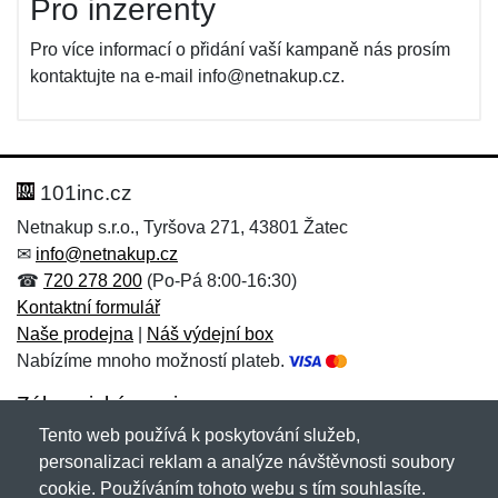
Pro inzerenty
Pro více informací o přidání vaší kampaně nás prosím
kontaktujte na e-mail info@netnakup.cz.
101inc.cz
Netnakup s.r.o., Tyršova 271, 43801 Žatec
✉
info@netnakup.cz
☎
720 278 200
(Po-Pá 8:00-16:30)
Kontaktní formulář
Naše prodejna
|
Náš výdejní box
Nabízíme mnoho možností plateb.
Zákaznický servis
Tento web používá k poskytování služeb,
Novinky emailem
personalizaci reklam a analýze návštěvnosti soubory
cookie. Používáním tohoto webu s tím souhlasíte.