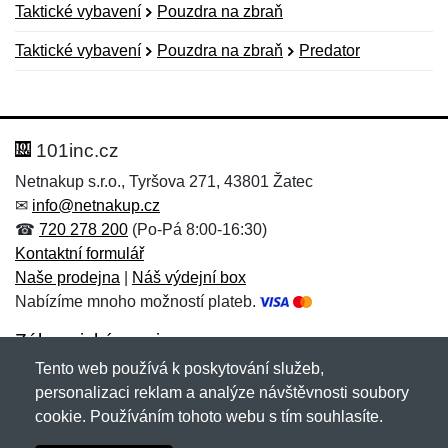
Taktické vybavení
Pouzdra na zbraň
Taktické vybavení
Pouzdra na zbraň
Predator
Nová recenze
Nový dotaz
Hodnocení:
Jméno:
*
*
101inc.cz
Netnakup s.r.o., Tyršova 271, 43801 Žatec
✉
info@netnakup.cz
Jméno:
E-mail:
*
*
☎
720 278 200
(Po-Pá 8:00-16:30)
Kontaktní formulář
Naše prodejna
|
Náš výdejní box
Nabízíme mnoho možností plateb.
E-mail:
*
Zpráva
*
Zákaznický servis
Tento web používá k poskytování služeb,
Novinky emailem
personalizaci reklam a analýze návštěvnosti soubory
cookie. Používáním tohoto webu s tím souhlasíte.
Zpráva
*