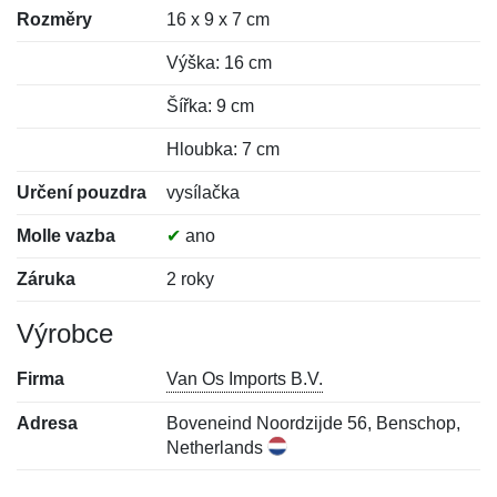
Rozměry
16 x 9 x 7 cm
Výška: 16 cm
Šířka: 9 cm
Hloubka: 7 cm
Určení pouzdra
vysílačka
Molle vazba
✔
ano
Záruka
2 roky
Výrobce
Firma
Van Os Imports B.V.
Adresa
Boveneind Noordzijde 56, Benschop,
Netherlands