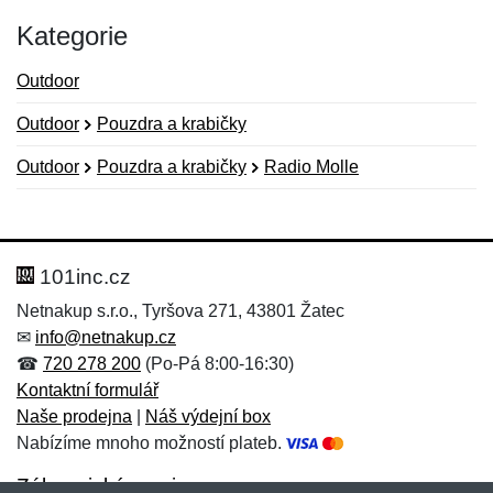
Kategorie
Outdoor
Outdoor
Pouzdra a krabičky
Outdoor
Pouzdra a krabičky
Radio Molle
Nová recenze
Nový dotaz
Hodnocení:
Jméno:
*
*
101inc.cz
Netnakup s.r.o., Tyršova 271, 43801 Žatec
✉
info@netnakup.cz
Jméno:
E-mail:
*
*
☎
720 278 200
(Po-Pá 8:00-16:30)
Kontaktní formulář
Naše prodejna
|
Náš výdejní box
Nabízíme mnoho možností plateb.
E-mail:
*
Zpráva
*
Zákaznický servis