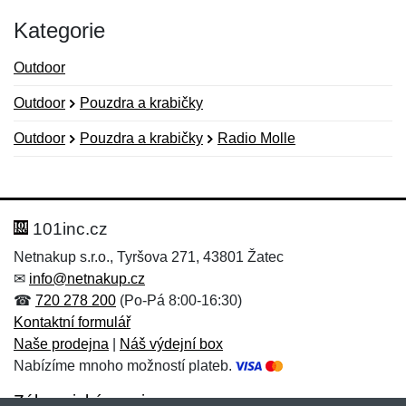
Kategorie
Outdoor
Outdoor
Pouzdra a krabičky
Outdoor
Pouzdra a krabičky
Radio Molle
Nová recenze
Nový dotaz
Hodnocení:
Jméno:
*
*
101inc.cz
Netnakup s.r.o., Tyršova 271, 43801 Žatec
✉
info@netnakup.cz
Jméno:
E-mail:
*
*
☎
720 278 200
(Po-Pá 8:00-16:30)
Kontaktní formulář
Naše prodejna
|
Náš výdejní box
Nabízíme mnoho možností plateb.
E-mail:
*
Zpráva
*
Zákaznický servis