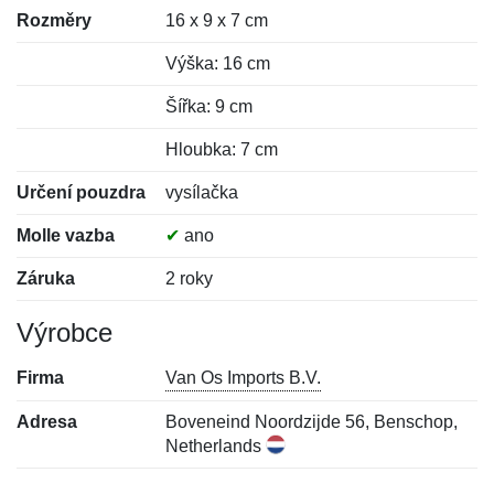
Rozměry
16 x 9 x 7 cm
Výška: 16 cm
Šířka: 9 cm
Hloubka: 7 cm
Určení pouzdra
vysílačka
Molle vazba
✔
ano
Záruka
2 roky
Výrobce
Firma
Van Os Imports B.V.
Adresa
Boveneind Noordzijde 56, Benschop,
Netherlands