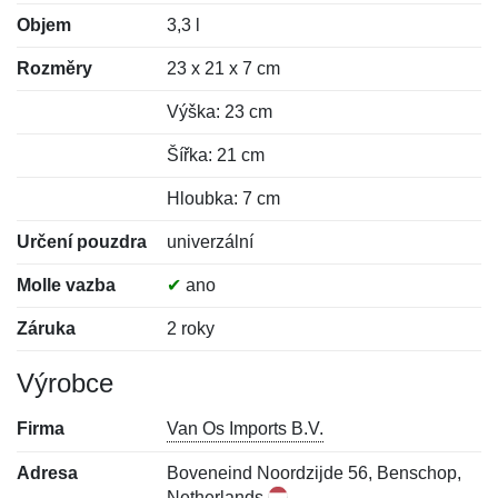
Objem
3,3 l
Rozměry
23 x 21 x 7 cm
Výška: 23 cm
Šířka: 21 cm
Hloubka: 7 cm
Určení pouzdra
univerzální
Molle vazba
✔
ano
Záruka
2 roky
Výrobce
Firma
Van Os Imports B.V.
Adresa
Boveneind Noordzijde 56, Benschop,
Netherlands