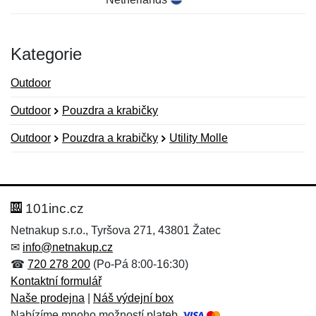
Kategorie
Outdoor
Outdoor
Pouzdra a krabičky
Outdoor
Pouzdra a krabičky
Utility Molle
Nová recenze
Nový dotaz
Hodnocení:
Jméno:
*
*
101inc.cz
Netnakup s.r.o., Tyršova 271, 43801 Žatec
✉
info@netnakup.cz
Jméno:
E-mail:
*
*
☎
720 278 200
(Po-Pá 8:00-16:30)
Kontaktní formulář
Naše prodejna
|
Náš výdejní box
Nabízíme mnoho možností plateb.