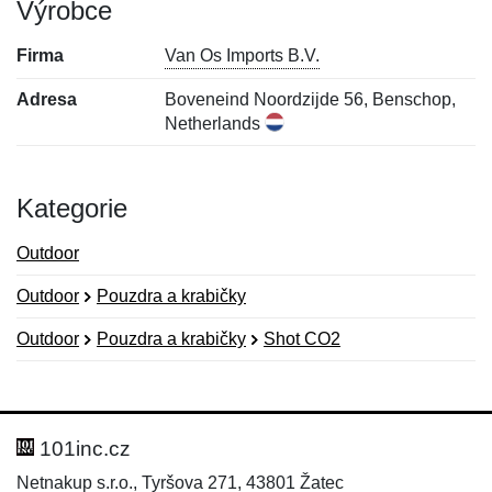
Výrobce
Firma
Van Os Imports B.V.
Adresa
Boveneind Noordzijde 56, Benschop,
Netherlands
Kategorie
Outdoor
Outdoor
Pouzdra a krabičky
Outdoor
Pouzdra a krabičky
Shot CO2
Nová recenze
Nový dotaz
Hodnocení:
Jméno:
*
*
101inc.cz
Netnakup s.r.o., Tyršova 271, 43801 Žatec