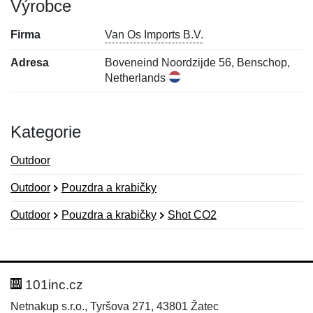
Výrobce
Firma
Van Os Imports B.V.
Adresa
Boveneind Noordzijde 56, Benschop,
Netherlands
Kategorie
Outdoor
Outdoor
Pouzdra a krabičky
Outdoor
Pouzdra a krabičky
Shot CO2
Nová recenze
Nový dotaz
Hodnocení:
Jméno:
*
*
101inc.cz
Netnakup s.r.o., Tyršova 271, 43801 Žatec