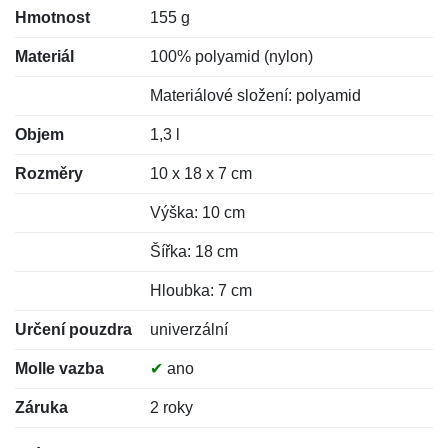
Hmotnost
155 g
Materiál
100% polyamid (nylon)
Materiálové složení: polyamid
Objem
1,3 l
Rozměry
10 x 18 x 7 cm
Výška: 10 cm
Šířka: 18 cm
Hloubka: 7 cm
Určení pouzdra
univerzální
Molle vazba
✔
ano
Záruka
2 roky