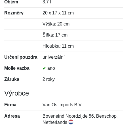
Objem
3,7 l
Rozměry
20 x 17 x 11 cm
Výška: 20 cm
Šířka: 17 cm
Hloubka: 11 cm
Určení pouzdra
univerzální
Molle vazba
✔
ano
Záruka
2 roky
Výrobce
Firma
Van Os Imports B.V.
Adresa
Boveneind Noordzijde 56, Benschop,
Netherlands