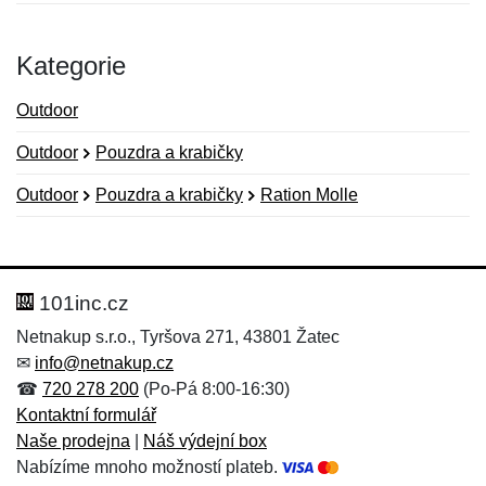
Kategorie
Outdoor
Outdoor
Pouzdra a krabičky
Outdoor
Pouzdra a krabičky
Ration Molle
Nová recenze
Nový dotaz
Hodnocení:
Jméno:
*
*
101inc.cz
Netnakup s.r.o., Tyršova 271, 43801 Žatec
✉
info@netnakup.cz
Jméno:
E-mail:
*
*
☎
720 278 200
(Po-Pá 8:00-16:30)
Kontaktní formulář
Naše prodejna
|
Náš výdejní box
Nabízíme mnoho možností plateb.
E-mail:
*