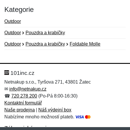
Kategorie
Outdoor
Outdoor
Pouzdra a krabičky
Outdoor
Pouzdra a krabičky
Foldable Molle
Nová recenze
Nový dotaz
Hodnocení:
Jméno:
*
*
101inc.cz
Netnakup s.r.o., Tyršova 271, 43801 Žatec
✉
info@netnakup.cz
Jméno:
E-mail:
*
*
☎
720 278 200
(Po-Pá 8:00-16:30)
Kontaktní formulář
Naše prodejna
|
Náš výdejní box
Nabízíme mnoho možností plateb.
E-mail:
*
Zpráva
*
Zákaznický servis