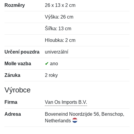
Rozměry
26 x 13 x 2 cm
Výška: 26 cm
Šířka: 13 cm
Hloubka: 2 cm
Určení pouzdra
univerzální
Molle vazba
✔
ano
Záruka
2 roky
Výrobce
Firma
Van Os Imports B.V.
Adresa
Boveneind Noordzijde 56, Benschop,
Netherlands