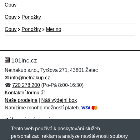
Obuv
Obuv
Ponožky
Obuv
Ponožky
Merino
Nová recenze
Nový dotaz
Hodnocení:
Jméno:
*
*
101inc.cz
Netnakup s.r.o., Tyršova 271, 43801 Žatec
✉
info@netnakup.cz
Jméno:
E-mail:
*
*
☎
720 278 200
(Po-Pá 8:00-16:30)
Kontaktní formulář
Naše prodejna
|
Náš výdejní box
Nabízíme mnoho možností plateb.
E-mail:
*
Zpráva
*
Zákaznický servis
Tento web používá k poskytování služeb,
Novinky emailem
personalizaci reklam a analýze návštěvnosti soubory