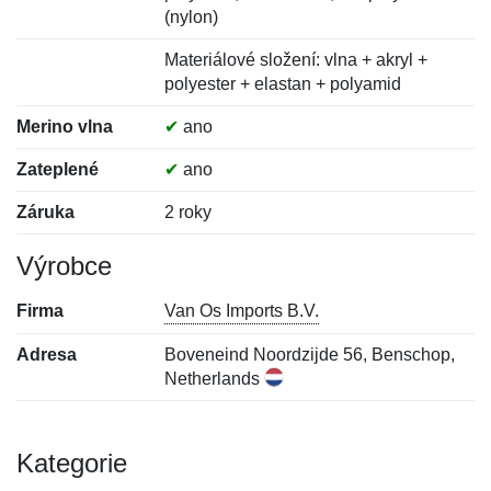
(nylon)
Materiálové složení: vlna + akryl +
polyester + elastan + polyamid
Merino vlna
✔
ano
Zateplené
✔
ano
Záruka
2 roky
Výrobce
Firma
Van Os Imports B.V.
Adresa
Boveneind Noordzijde 56, Benschop,
Netherlands
Kategorie