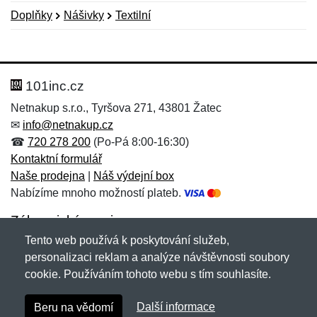
Doplňky
Nášivky
Textilní
Nová recenze
Nový dotaz
Hodnocení:
Jméno:
*
*
101inc.cz
Netnakup s.r.o., Tyršova 271, 43801 Žatec
✉
info@netnakup.cz
Jméno:
E-mail:
*
*
☎
720 278 200
(Po-Pá 8:00-16:30)
Kontaktní formulář
Naše prodejna
|
Náš výdejní box
Nabízíme mnoho možností plateb.
E-mail:
*
Zpráva
*
Zákaznický servis
Tento web používá k poskytování služeb,
Novinky emailem
personalizaci reklam a analýze návštěvnosti soubory
cookie. Používáním tohoto webu s tím souhlasíte.
Zpráva
*
Copyright © 2007-2026 (19 let s vámi)
Netnakup.cz
&
Další informace
Beru na vědomí