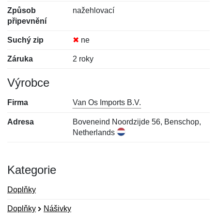
Způsob
nažehlovací
připevnění
Suchý zip
✖
ne
Záruka
2 roky
Výrobce
Firma
Van Os Imports B.V.
Adresa
Boveneind Noordzijde 56, Benschop,
Netherlands
Kategorie
Doplňky
Doplňky
Nášivky