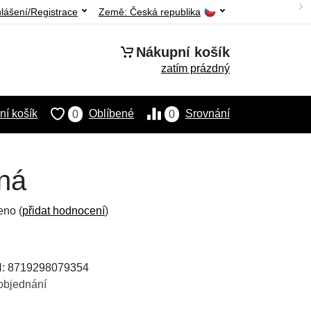
hlášení/Registrace
Země:
Česká republika
Nákupní košík
zatím prázdný
í košík
Oblíbené
Srovnání
0
0
vná
eno (
přidat hodnocení
)
N: 8719298079354
objednání