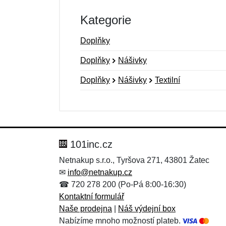
Kategorie
Doplňky
Doplňky
Nášivky
Doplňky
Nášivky
Textilní
Nová recenze
Nový dotaz
Hodnocení:
Jméno:
*
*
101inc.cz
Netnakup s.r.o., Tyršova 271, 43801 Žatec
✉
info@netnakup.cz
Zpráva
Zpráva
*
*
☎ 720 278 200 (Po-Pá 8:00-16:30)
Kontaktní formulář
Naše prodejna
|
Náš výdejní box
Nabízíme mnoho možností plateb.