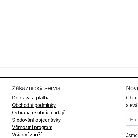
Jméno:
E-mail:
*
*
E-mail:
*
Zákaznický servis
Nov
Doprava a platba
Chcet
Obchodní podmínky
slevá
Ochrana osobních údajů
E-mai
Sledování objednávky
Věrnostní program
Vrácení zboží
Jsme 