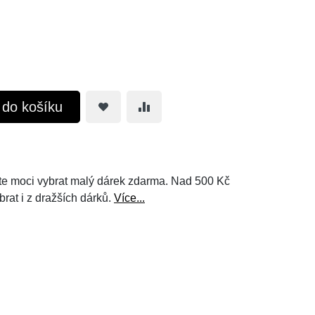
t do košíku
e moci vybrat malý dárek zdarma. Nad 500 Kč
brat i z dražších dárků.
Více...