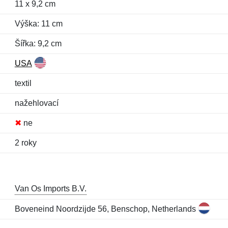
11 x 9,2 cm
Výška: 11 cm
Šířka: 9,2 cm
USA
textil
nažehlovací
✖
ne
2 roky
Van Os Imports B.V.
Boveneind Noordzijde 56, Benschop, Netherlands