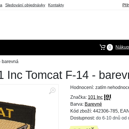
ba
Sledování objednávky
Kontakty
Při
Nákupn
0
 - barevná
01 Inc Tomcat F-14 - bare
Hodnocení:
zatím nehodnoc
Značka:
101 Inc
Barva:
Barevné
Kód zboží: 442306-785, EA
Dostupnost:
do 6-10 dnů od 