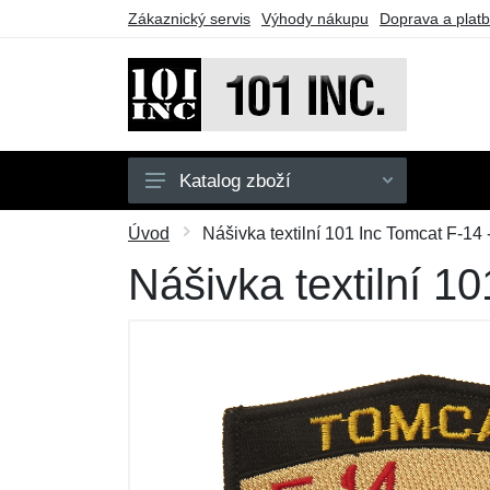
Zákaznický servis
Výhody nákupu
Doprava a plat
Katalog zboží
Pánské
Úvod
Nášivka textilní 101 Inc Tomcat F-14
Dětské
Nášivka textilní 1
Doplňky
Obuv
Outdoor
Taktické vybavení
Dárkové poukazy