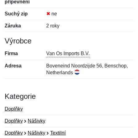
připevnění
Suchý zip
✖
ne
Záruka
2 roky
Výrobce
Firma
Van Os Imports B.V.
Adresa
Boveneind Noordzijde 56, Benschop,
Netherlands
Kategorie
Doplňky
Doplňky
Nášivky
Doplňky
Nášivky
Textilní