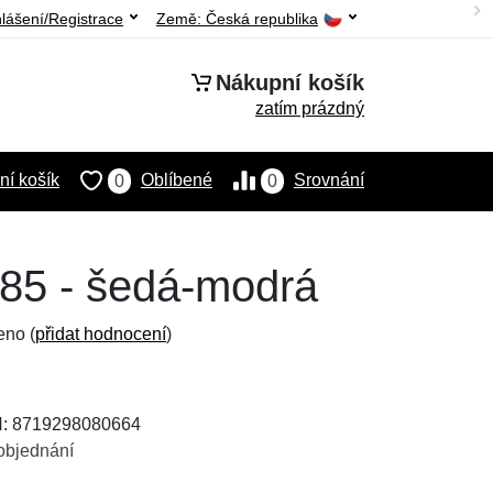
hlášení/Registrace
Země:
Česká republika
Nákupní košík
zatím prázdný
í košík
Oblíbené
Srovnání
0
0
285 - šedá-modrá
eno (
přidat hodnocení
)
N: 8719298080664
objednání