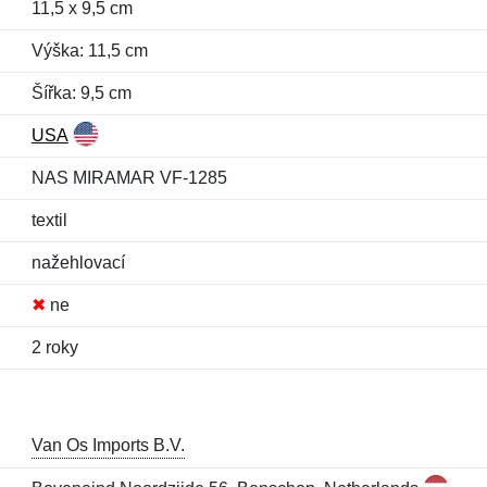
11,5 x 9,5 cm
Výška: 11,5 cm
Šířka: 9,5 cm
USA
NAS MIRAMAR VF-1285
textil
nažehlovací
✖
ne
2 roky
Van Os Imports B.V.