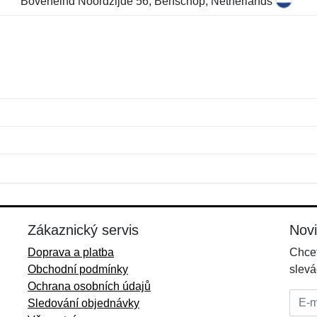
Boveneind Noordzijde 56, Benschop, Netherlands
Jméno:
E-mail:
*
*
E-mail:
*
Zákaznický servis
Nov
Doprava a platba
Chcet
Obchodní podmínky
slevá
Ochrana osobních údajů
E-mai
Sledování objednávky