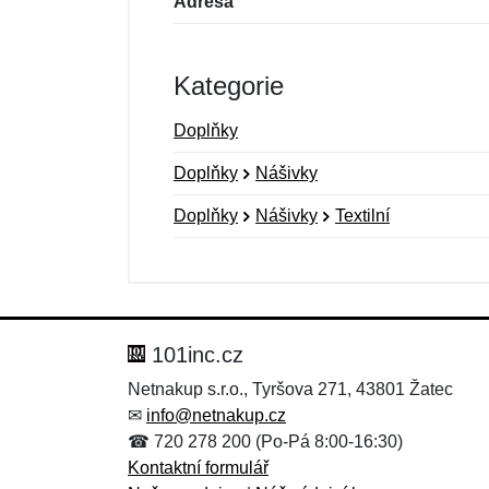
Adresa
Kategorie
Doplňky
Doplňky
Nášivky
Doplňky
Nášivky
Textilní
Nová recenze
Nový dotaz
Hodnocení:
Jméno:
*
*
101inc.cz
Netnakup s.r.o., Tyršova 271, 43801 Žatec
✉
info@netnakup.cz
Zpráva
Zpráva
*
*
☎ 720 278 200 (Po-Pá 8:00-16:30)
Kontaktní formulář