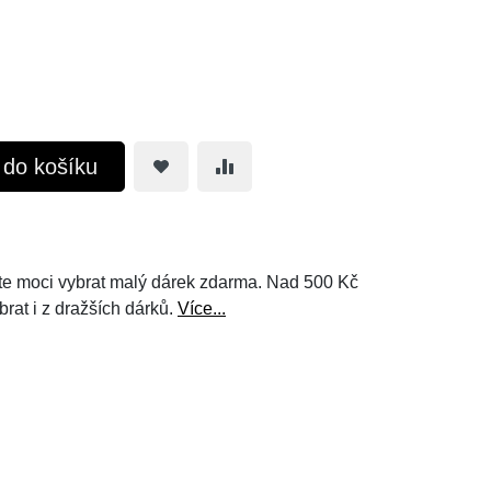
t do košíku
e moci vybrat malý dárek zdarma. Nad 500 Kč
brat i z dražších dárků.
Více...