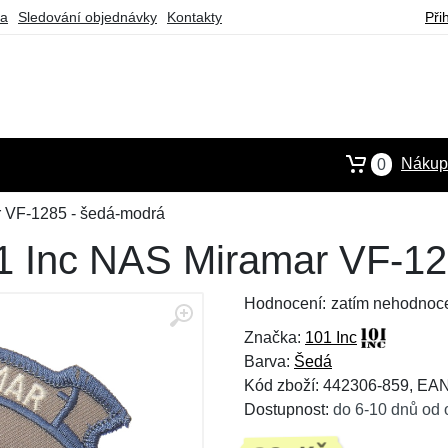
ba
Sledování objednávky
Kontakty
Při
Nákupn
0
r VF-1285 - šedá-modrá
101 Inc NAS Miramar VF-1
Hodnocení:
zatím nehodnoc
Značka:
101 Inc
Barva:
Šedá
Kód zboží: 442306-859, EA
Dostupnost:
do 6-10 dnů od 