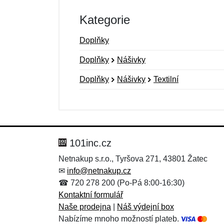
Kategorie
Doplňky
Doplňky
Nášivky
Doplňky
Nášivky
Textilní
Nová recenze
Nový dotaz
Hodnocení:
Jméno:
*
*
101inc.cz
Netnakup s.r.o., Tyršova 271, 43801 Žatec
✉
info@netnakup.cz
Zpráva
Zpráva
*
*
☎ 720 278 200 (Po-Pá 8:00-16:30)
Kontaktní formulář
Naše prodejna
|
Náš výdejní box
Nabízíme mnoho možností plateb.