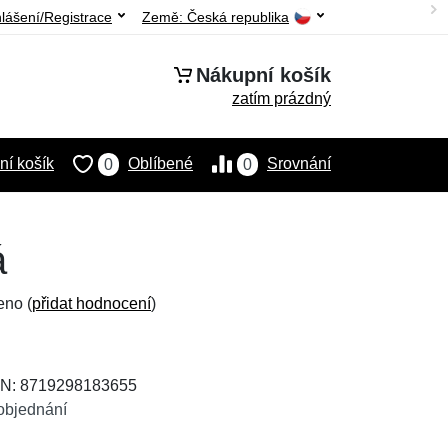
hlášení/Registrace
Země:
Česká republika
Nákupní košík
zatím prázdný
í košík
Oblíbené
Srovnání
0
0
á
eno (
přidat hodnocení
)
AN: 8719298183655
objednání