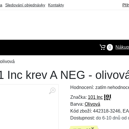
ba
Sledování objednávky
Kontakty
Při
Nákupn
0
 olivová
01 Inc krev A NEG - olivov
Hodnocení:
zatím nehodnoc
Značka:
101 Inc
Barva:
Olivová
Kód zboží: 442318-3246, E
Dostupnost:
do 6-10 dnů od 