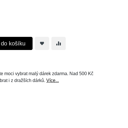
t do košíku
e moci vybrat malý dárek zdarma. Nad 500 Kč
brat i z dražších dárků.
Více...