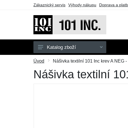
Zákaznický servis
Výhody nákupu
Doprava a plat
Katalog zboží
Pánské
Úvod
Nášivka textilní 101 Inc krev A NEG -
Dětské
Nášivka textilní 1
Doplňky
Obuv
Outdoor
Taktické vybavení
Dárkové poukazy