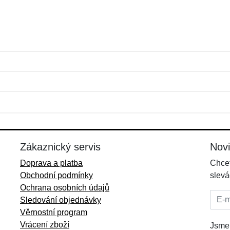
Jméno:
E-mail:
*
*
E-mail:
*
Zákaznický servis
Nov
Doprava a platba
Chcet
Obchodní podmínky
slevá
Ochrana osobních údajů
E-mai
Sledování objednávky
Věrnostní program
Vrácení zboží
Jsme 