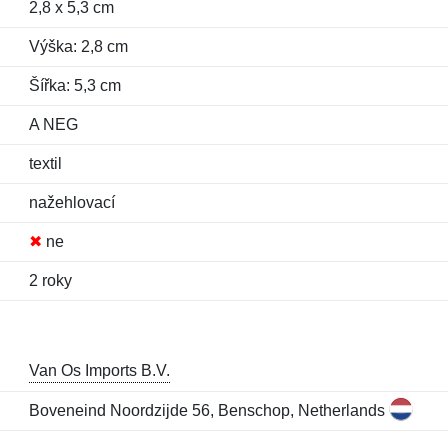
2,8 x 5,3 cm
Výška: 2,8 cm
Šířka: 5,3 cm
A NEG
textil
nažehlovací
✖
ne
2 roky
Van Os Imports B.V.
Boveneind Noordzijde 56, Benschop, Netherlands