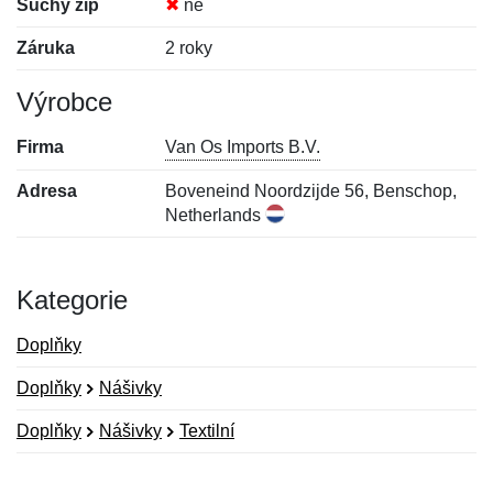
Suchý zip
✖
ne
Záruka
2 roky
Výrobce
Firma
Van Os Imports B.V.
Adresa
Boveneind Noordzijde 56, Benschop,
Netherlands
Kategorie
Doplňky
Doplňky
Nášivky
Doplňky
Nášivky
Textilní
Nová recenze
Nový dotaz