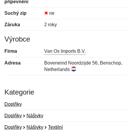
připevnění
Suchý zip
✖
ne
Záruka
2 roky
Výrobce
Firma
Van Os Imports B.V.
Adresa
Boveneind Noordzijde 56, Benschop,
Netherlands
Kategorie
Doplňky
Doplňky
Nášivky
Doplňky
Nášivky
Textilní