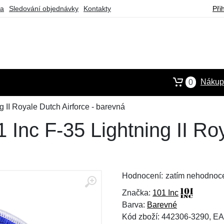
ba
Sledování objednávky
Kontakty
Při
Nákupn
0
ng II Royale Dutch Airforce - barevná
1 Inc F-35 Lightning II Ro
Hodnocení:
zatím nehodnoc
Značka:
101 Inc
Barva:
Barevné
Kód zboží: 442306-3290, E