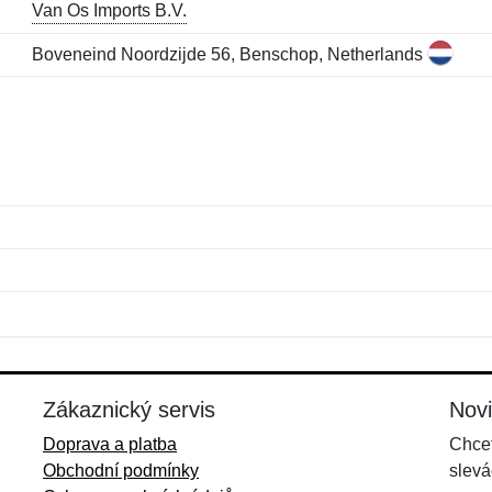
Van Os Imports B.V.
Boveneind Noordzijde 56, Benschop, Netherlands
Jméno:
E-mail:
*
*
E-mail:
*
Zákaznický servis
Nov
Doprava a platba
Chcet
Obchodní podmínky
slevá