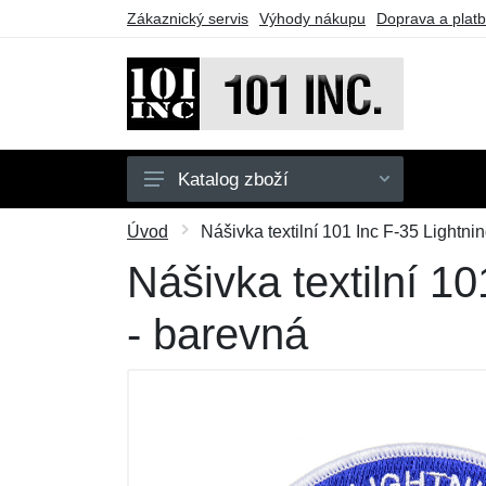
Zákaznický servis
Výhody nákupu
Doprava a plat
Katalog zboží
Pánské
Úvod
Nášivka textilní 101 Inc F-35 Lightni
Dětské
Nášivka textilní 10
Doplňky
- barevná
Obuv
Outdoor
Taktické vybavení
Dárkové poukazy