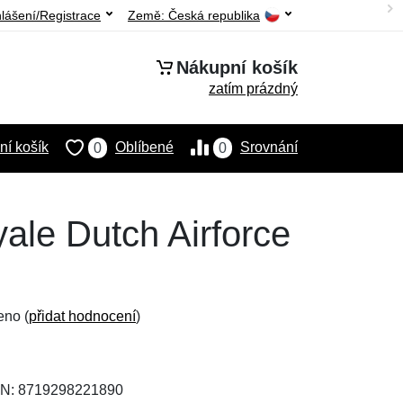
hlášení/Registrace
Země:
Česká republika
Nákupní košík
zatím prázdný
í košík
Oblíbené
Srovnání
0
0
yale Dutch Airforce
eno (
přidat hodnocení
)
AN: 8719298221890