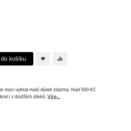
t do košíku
e moci vybrat malý dárek zdarma. Nad 500 Kč
brat i z dražších dárků.
Více...