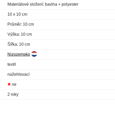
Materiálové složení: bavlna + polyester
10 x 10 cm
Průměr: 10 cm
Výška: 10 cm
Šířka: 10 cm
Nizozemsko
textil
nažehlovací
✖
ne
2 roky