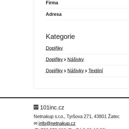
Firma
Adresa
Kategorie
Doplňky
Doplňky
Nášivky
Doplňky
Nášivky
Textilní
Nová recenze
Nový dotaz
Hodnocení:
Jméno:
*
*
101inc.cz
Netnakup s.r.o., Tyršova 271, 43801 Žatec
✉
info@netnakup.cz
Zpráva
Zpráva
*
*