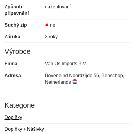
Způsob
nažehlovací
připevnění
Suchý zip
✖
ne
Záruka
2 roky
Výrobce
Firma
Van Os Imports B.V.
Adresa
Boveneind Noordzijde 56, Benschop,
Netherlands
Kategorie
Doplňky
Doplňky
Nášivky