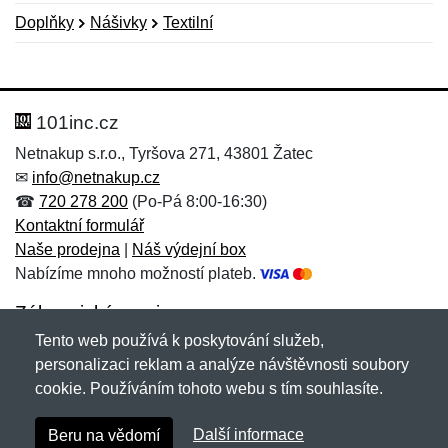
Doplňky
Nášivky
Textilní
Nová recenze
Nový dotaz
Hodnocení:
Jméno:
*
*
101inc.cz
Netnakup s.r.o., Tyršova 271, 43801 Žatec
✉
info@netnakup.cz
Jméno:
E-mail:
*
*
☎
720 278 200
(Po-Pá 8:00-16:30)
Kontaktní formulář
Naše prodejna
|
Náš výdejní box
Nabízíme mnoho možností plateb.
E-mail:
*
Zpráva
*
Zákaznický servis
Tento web používá k poskytování služeb,
Novinky emailem
personalizaci reklam a analýze návštěvnosti soubory
cookie. Používáním tohoto webu s tím souhlasíte.
Zpráva
*
Copyright © 2007-2026 (19 let s vámi)
Netnakup.cz
&
Další informace
Beru na vědomí