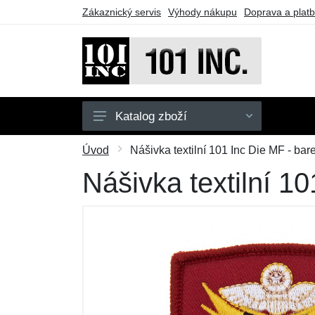
Zákaznický servis
Výhody nákupu
Doprava a plat
Katalog zboží
Pánské
Úvod
Nášivka textilní 101 Inc Die MF - bar
Dětské
Nášivka textilní 1
Doplňky
Obuv
Outdoor
Taktické vybavení
Dárkové poukazy