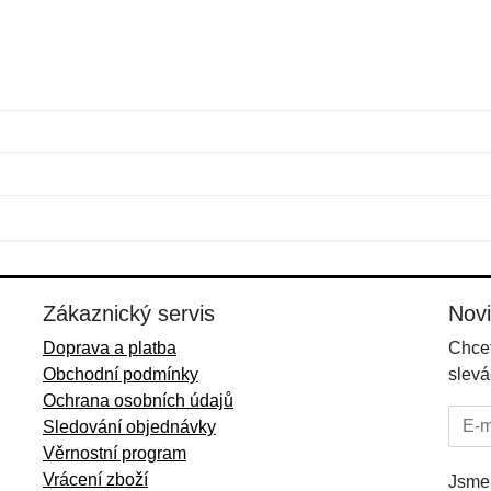
Jméno:
E-mail:
*
*
E-mail:
*
Zákaznický servis
Nov
Doprava a platba
Chcet
Obchodní podmínky
slevá
Ochrana osobních údajů
E-mai
Sledování objednávky
Věrnostní program
Vrácení zboží
Jsme 