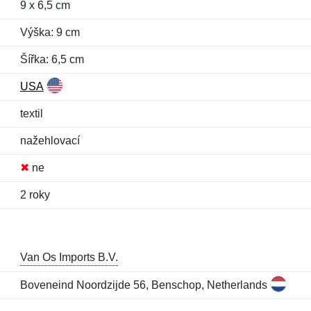
9 x 6,5 cm
Výška: 9 cm
Šířka: 6,5 cm
USA
textil
nažehlovací
✖
ne
2 roky
Van Os Imports B.V.
Boveneind Noordzijde 56, Benschop, Netherlands