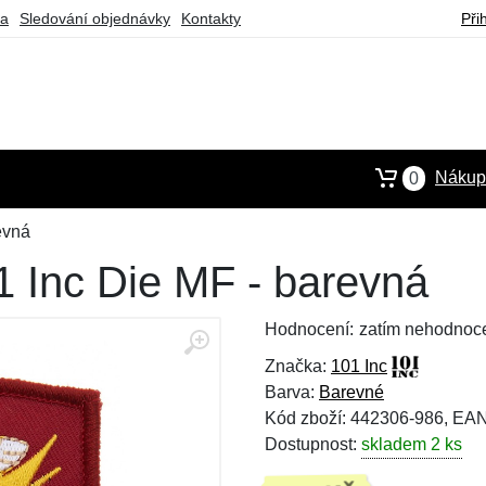
ba
Sledování objednávky
Kontakty
Při
Nákupn
0
evná
01 Inc Die MF - barevná
Hodnocení:
zatím nehodnoc
Značka:
101 Inc
Barva:
Barevné
Kód zboží: 442306-986, EA
Dostupnost:
skladem 2 ks