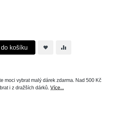
t do košíku
e moci vybrat malý dárek zdarma. Nad 500 Kč
brat i z dražších dárků.
Více...