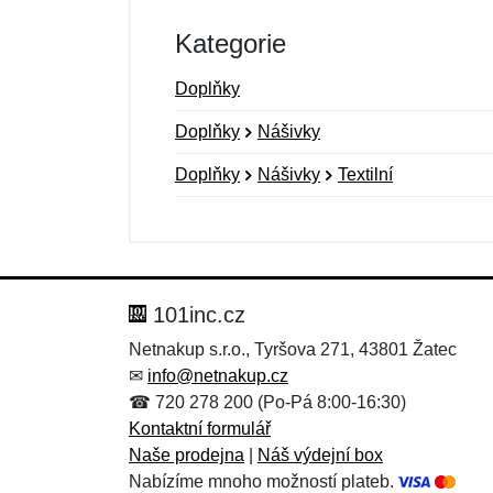
Kategorie
Doplňky
Doplňky
Nášivky
Doplňky
Nášivky
Textilní
Nová recenze
Nový dotaz
Hodnocení:
Jméno:
*
*
101inc.cz
Netnakup s.r.o., Tyršova 271, 43801 Žatec
✉
info@netnakup.cz
Zpráva
Zpráva
*
*
☎ 720 278 200 (Po-Pá 8:00-16:30)
Kontaktní formulář
Naše prodejna
|
Náš výdejní box
Nabízíme mnoho možností plateb.