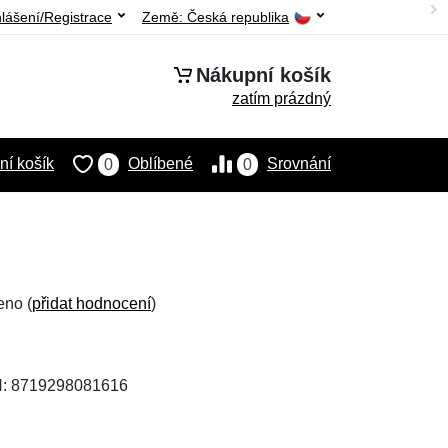
hlášení/Registrace
Země:
Česká republika
Nákupní košík
zatím prázdný
í košík
Oblíbené
Srovnání
0
0
eno (
přidat hodnocení
)
N: 8719298081616