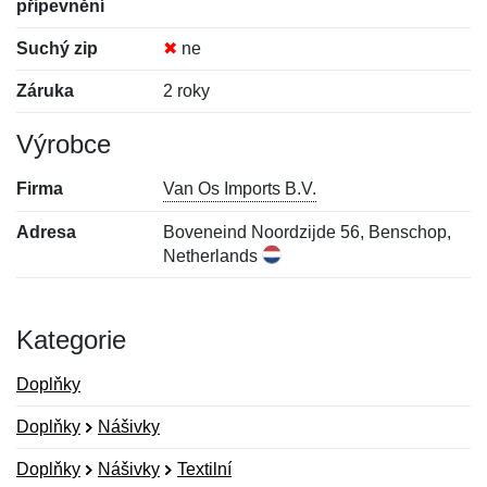
připevnění
Suchý zip
✖
ne
Záruka
2 roky
Výrobce
Firma
Van Os Imports B.V.
Adresa
Boveneind Noordzijde 56, Benschop,
Netherlands
Kategorie
Doplňky
Doplňky
Nášivky
Doplňky
Nášivky
Textilní