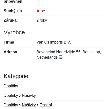
připevnění
Suchý zip
✖
ne
Záruka
2 roky
Výrobce
Firma
Van Os Imports B.V.
Adresa
Boveneind Noordzijde 56, Benschop,
Netherlands
Kategorie
Doplňky
Doplňky
Nášivky
Doplňky
Nášivky
Textilní