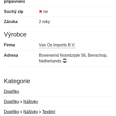
připevnění
Suchý zip
✖
ne
Záruka
2 roky
Výrobce
Firma
Van Os Imports B.V.
Adresa
Boveneind Noordzijde 56, Benschop,
Netherlands
Kategorie
Doplňky
Doplňky
Nášivky
Doplňky
Nášivky
Textilní