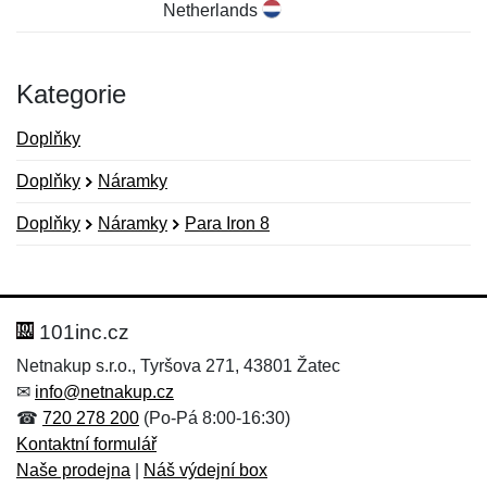
Netherlands
Kategorie
Doplňky
Doplňky
Náramky
Doplňky
Náramky
Para Iron 8
Nová recenze
Nový dotaz
Hodnocení:
Jméno:
*
*
101inc.cz
Netnakup s.r.o., Tyršova 271, 43801 Žatec
✉
info@netnakup.cz
Jméno:
E-mail:
*
*
☎
720 278 200
(Po-Pá 8:00-16:30)
Kontaktní formulář
Naše prodejna
|
Náš výdejní box