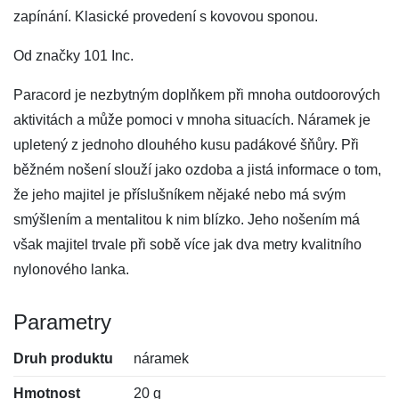
zapínání. Klasické provedení s kovovou sponou.
Od značky 101 Inc.
Paracord je nezbytným doplňkem při mnoha outdoorových
aktivitách a může pomoci v mnoha situacích. Náramek je
upletený z jednoho dlouhého kusu padákové šňůry. Při
běžném nošení slouží jako ozdoba a jistá informace o tom,
že jeho majitel je příslušníkem nějaké nebo má svým
smýšlením a mentalitou k nim blízko. Jeho nošením má
však majitel trvale při sobě více jak dva metry kvalitního
nylonového lanka.
Parametry
Druh produktu
náramek
Hmotnost
20 g