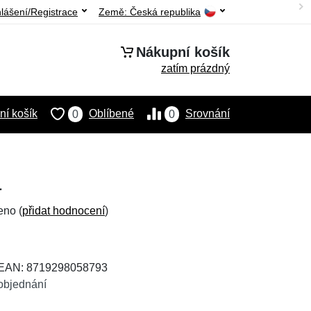
hlášení/Registrace
Země:
Česká republika
Nákupní košík
zatím prázdný
í košík
Oblíbené
Srovnání
0
0
á
eno (
přidat hodnocení
)
 EAN: 8719298058793
objednání