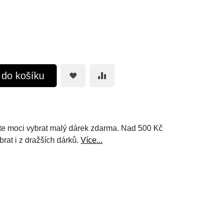
t do košíku
e moci vybrat malý dárek zdarma. Nad 500 Kč
brat i z dražších dárků.
Více...