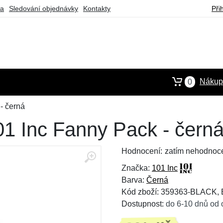
ba
Sledování objednávky
Kontakty
Při
Nákupn
0
- černá
01 Inc Fanny Pack - čern
Hodnocení:
zatím nehodnoc
Značka:
101 Inc
Barva:
Černá
Kód zboží: 359363-BLACK,
Dostupnost:
do 6-10 dnů od 