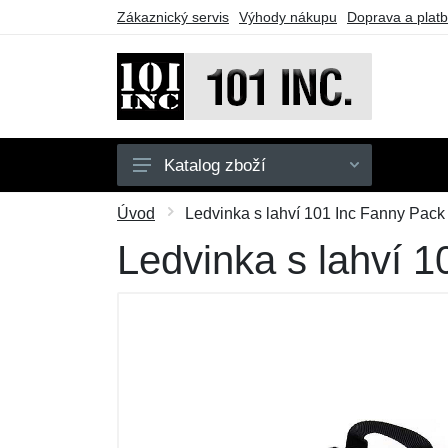
Zákaznický servis
Výhody nákupu
Doprava a plat
Katalog zboží
Pánské
Úvod
Ledvinka s lahví 101 Inc Fanny Pack 
Dětské
Ledvinka s lahví 1
Doplňky
Obuv
Outdoor
Taktické vybavení
Dárkové poukazy