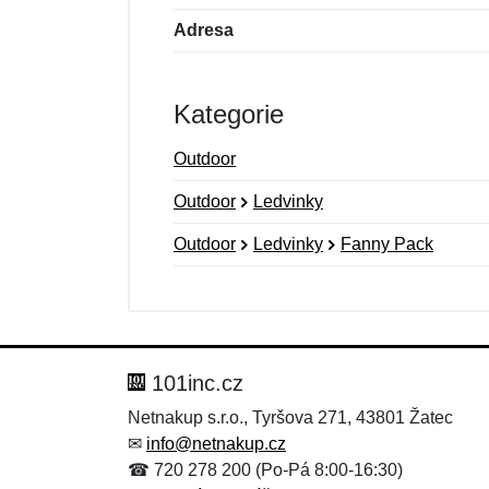
Adresa
Kategorie
Outdoor
Outdoor
Ledvinky
Outdoor
Ledvinky
Fanny Pack
Nová recenze
Nový dotaz
Hodnocení:
Jméno:
*
*
101inc.cz
Netnakup s.r.o., Tyršova 271, 43801 Žatec
✉
info@netnakup.cz
Zpráva
Zpráva
*
*
☎ 720 278 200 (Po-Pá 8:00-16:30)