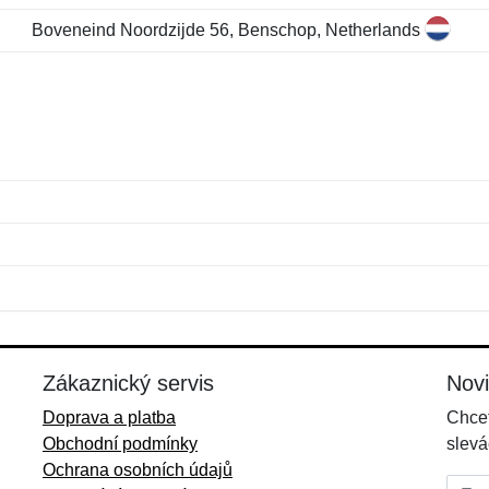
Boveneind Noordzijde 56, Benschop, Netherlands
Jméno:
E-mail:
*
*
E-mail:
*
Zákaznický servis
Nov
Doprava a platba
Chcet
Obchodní podmínky
slevá
Ochrana osobních údajů
E-mai