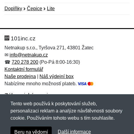
Doplňky
Čepice
Lite
Nová recenze
Nový dotaz
Hodnocení:
Jméno:
*
*
101inc.cz
Netnakup s.r.o., Tyršova 271, 43801 Žatec
✉
info@netnakup.cz
Jméno:
E-mail:
*
*
☎
720 278 200
(Po-Pá 8:00-16:30)
Kontaktní formulář
Naše prodejna
|
Náš výdejní box
Nabízíme mnoho možností plateb.
E-mail:
*
Zpráva
*
Zákaznický servis
Tento web používá k poskytování služeb,
Novinky emailem
personalizaci reklam a analýze návštěvnosti soubory
cookie. Používáním tohoto webu s tím souhlasíte.
Zpráva
*
Copyright © 2007-2026 (19 let s vámi)
Netnakup.cz
&
Další informace
Beru na vědomí