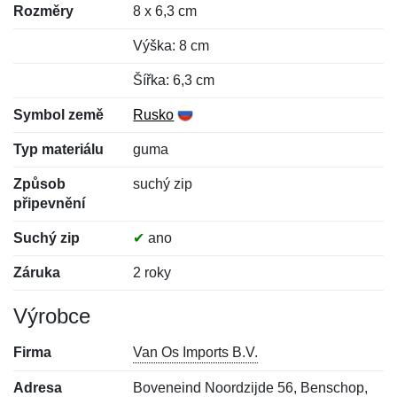
Rozměry
8 x 6,3 cm
Výška: 8 cm
Šířka: 6,3 cm
Symbol země
Rusko
Typ materiálu
guma
Způsob
suchý zip
připevnění
Suchý zip
✔
ano
Záruka
2 roky
Výrobce
Firma
Van Os Imports B.V.
Adresa
Boveneind Noordzijde 56, Benschop,