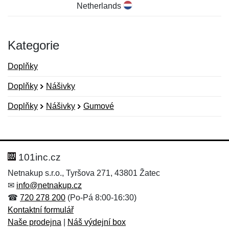
Netherlands
Kategorie
Doplňky
Doplňky
Nášivky
Doplňky
Nášivky
Gumové
Nová recenze
Nový dotaz
Hodnocení:
Jméno:
*
*
101inc.cz
Netnakup s.r.o., Tyršova 271, 43801 Žatec
✉
info@netnakup.cz
Jméno:
E-mail:
*
*
☎
720 278 200
(Po-Pá 8:00-16:30)
Kontaktní formulář
Naše prodejna
|
Náš výdejní box