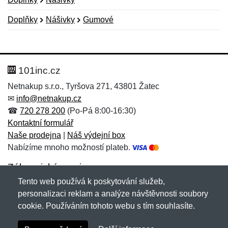
Doplňky
Nášivky
Gumové
Nová recenze
Nový dotaz
Hodnocení:
Jméno:
*
*
101inc.cz
Netnakup s.r.o., Tyršova 271, 43801 Žatec
✉
info@netnakup.cz
Jméno:
E-mail:
*
*
☎
720 278 200
(Po-Pá 8:00-16:30)
Kontaktní formulář
Naše prodejna
|
Náš výdejní box
Nabízíme mnoho možností plateb.
E-mail:
*
Zpráva
*
Zákaznický servis
Tento web používá k poskytování služeb,
Novinky emailem
personalizaci reklam a analýze návštěvnosti soubory
cookie. Používáním tohoto webu s tím souhlasíte.
Zpráva
*
Copyright © 2007-2026 (19 let s vámi)
Netnakup.cz
&