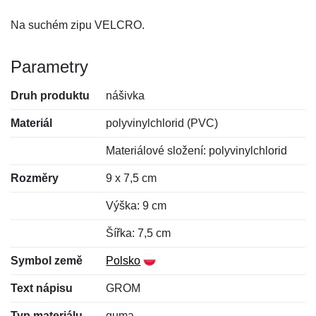
Na suchém zipu VELCRO.
Parametry
Druh produktu
nášivka
Materiál
polyvinylchlorid (PVC)
Materiálové složení: polyvinylchlorid
Rozměry
9 x 7,5 cm
Výška: 9 cm
Šířka: 7,5 cm
Symbol země
Polsko
Text nápisu
GROM
Typ materiálu
guma