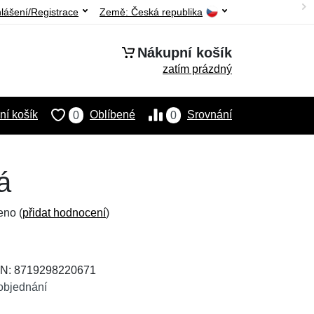
hlášení/Registrace
Země:
Česká republika
Nákupní košík
zatím prázdný
í košík
Oblíbené
Srovnání
0
0
á
eno (
přidat hodnocení
)
AN: 8719298220671
objednání