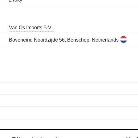
Van Os Imports B.V.
Boveneind Noordzijde 56, Benschop, Netherlands
Jméno:
E-mail:
*
*
E-mail:
*