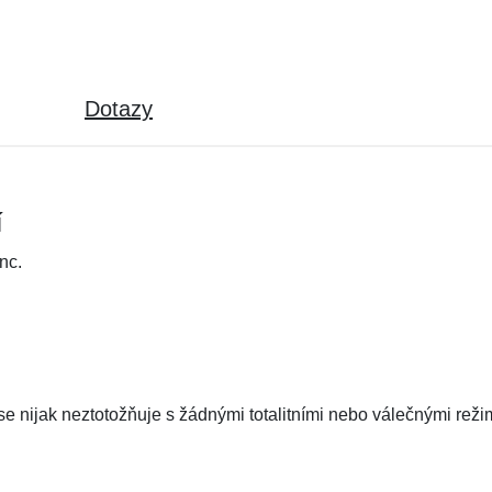
Dotazy
í
nc.
 nijak neztotožňuje s žádnými totalitními nebo válečnými režim