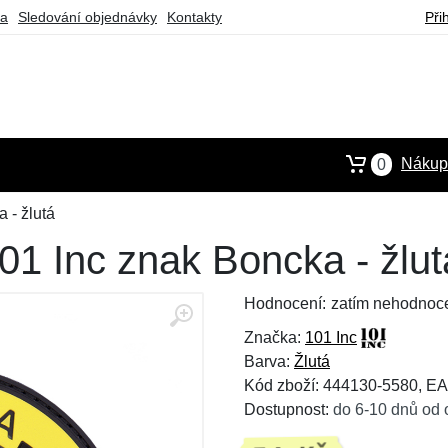
ba
Sledování objednávky
Kontakty
Při
Nákupn
0
 - žlutá
1 Inc znak Boncka - žlut
Hodnocení:
zatím nehodnoc
Značka:
101 Inc
Barva:
Žlutá
Kód zboží: 444130-5580, E
Dostupnost:
do 6-10 dnů od 