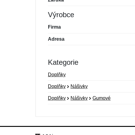
Výrobce
Firma
Adresa
Kategorie
Doplňky
Doplňky
Nášivky
Doplňky
Nášivky
Gumové
Nová recenze
Nový dotaz
Hodnocení:
Jméno:
*
*