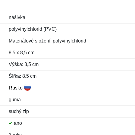
nášivka
polyvinylchlorid (PVC)
Materiálové složení: polyvinylchlorid
8,5 x 8,5 cm
Výška: 8,5 cm
Šířka: 8,5 cm
Rusko
guma
suchý zip
✔
ano
2 roky