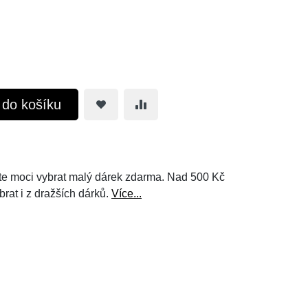
t do košíku
e moci vybrat malý dárek zdarma. Nad 500 Kč
brat i z dražších dárků.
Více...