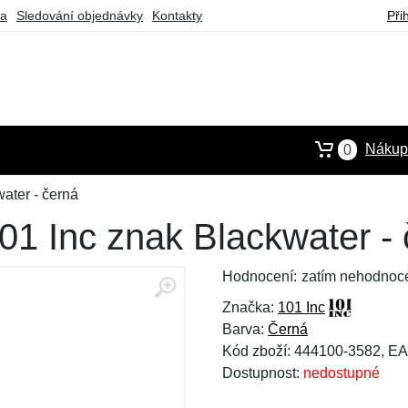
ba
Sledování objednávky
Kontakty
Při
Nákupn
0
ater - černá
1 Inc znak Blackwater - 
Hodnocení:
zatím nehodnoc
Značka:
101 Inc
Barva:
Černá
Kód zboží: 444100-3582, E
Dostupnost:
nedostupné