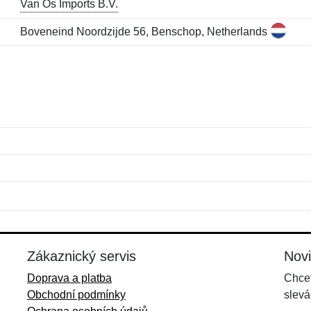
Van Os Imports B.V.
Boveneind Noordzijde 56, Benschop, Netherlands
Jméno:
E-mail:
*
*
E-mail:
*
Zákaznický servis
Nov
Doprava a platba
Chcet
Obchodní podmínky
slevá