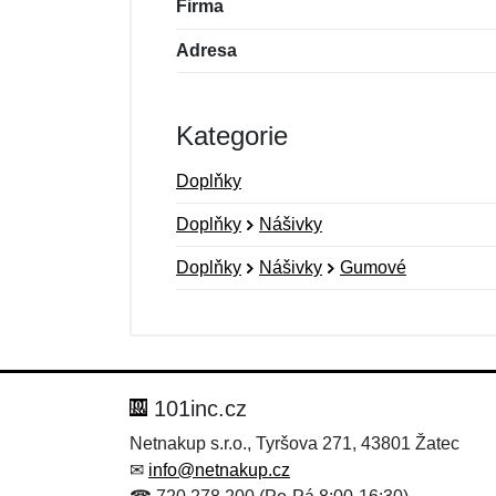
Firma
Adresa
Kategorie
Doplňky
Doplňky
Nášivky
Doplňky
Nášivky
Gumové
Nová recenze
Nový dotaz
Hodnocení:
Jméno:
*
*
101inc.cz
Netnakup s.r.o., Tyršova 271, 43801 Žatec
✉
info@netnakup.cz
Zpráva
Zpráva
*
*