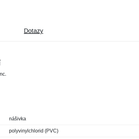
Dotazy
í
nc.
nášivka
polyvinylchlorid (PVC)