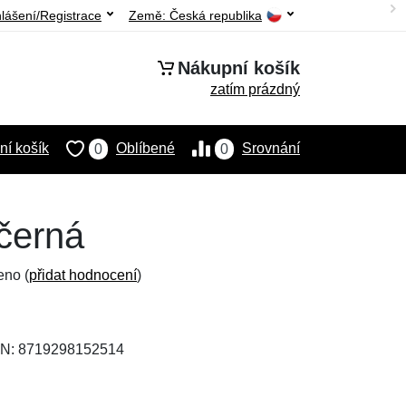
hlášení/Registrace
Země:
Česká republika
Nákupní košík
zatím prázdný
í košík
Oblíbené
Srovnání
0
0
černá
eno (
přidat hodnocení
)
AN: 8719298152514