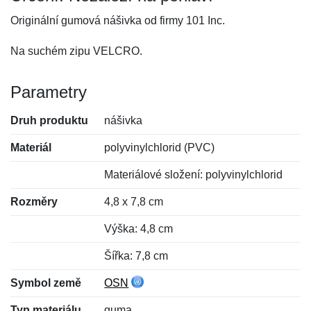
Originální gumová nášivka od firmy 101 Inc.
Na suchém zipu VELCRO.
Parametry
Druh produktu
nášivka
Materiál
polyvinylchlorid (PVC)
Materiálové složení: polyvinylchlorid
Rozměry
4,8 x 7,8 cm
Výška: 4,8 cm
Šířka: 7,8 cm
Symbol země
OSN
Typ materiálu
guma