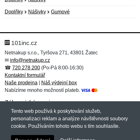
Doplňky
Nášivky
Gumové
Nová recenze
Nový dotaz
Hodnocení:
Jméno:
*
*
101inc.cz
Netnakup s.r.o., Tyršova 271, 43801 Žatec
✉
info@netnakup.cz
Jméno:
E-mail:
*
*
☎
720 278 200
(Po-Pá 8:00-16:30)
Kontaktní formulář
Naše prodejna
|
Náš výdejní box
Nabízíme mnoho možností plateb.
E-mail:
*
Zpráva
*
Zákaznický servis
Tento web používá k poskytování služeb,
Novinky emailem
personalizaci reklam a analýze návštěvnosti soubory
cookie. Používáním tohoto webu s tím souhlasíte.
Zpráva
*
Copyright © 2007-2026 (19 let s vámi)
Netnakup.cz
&