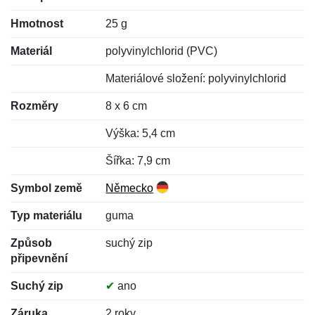
Hmotnost
25 g
Materiál
polyvinylchlorid (PVC)
Materiálové složení: polyvinylchlorid
Rozměry
8 x 6 cm
Výška: 5,4 cm
Šířka: 7,9 cm
Symbol země
Německo
Typ materiálu
guma
Způsob
suchý zip
připevnění
Suchý zip
✔
ano
Záruka
2 roky