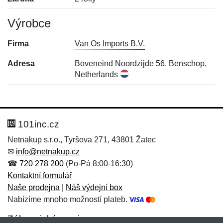
Výrobce
Firma
Van Os Imports B.V.
Adresa
Boveneind Noordzijde 56, Benschop,
Netherlands
Nová recenze
Nový dotaz
Hodnocení:
Jméno:
*
*
101inc.cz
Netnakup s.r.o., Tyršova 271, 43801 Žatec
✉
info@netnakup.cz
Jméno:
E-mail:
*
*
☎
720 278 200
(Po-Pá 8:00-16:30)
Kontaktní formulář
Naše prodejna
|
Náš výdejní box
Nabízíme mnoho možností plateb.
E-mail:
*
Zpráva
*
Zákaznický servis