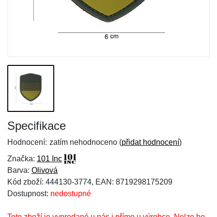
Specifikace
Hodnocení:
zatím nehodnoceno (
přidat hodnocení
)
Značka:
101 Inc
Barva:
Olivová
Kód zboží: 444130-3774, EAN: 8719298175209
Dostupnost:
nedostupné
Toto zboží je vyprodané u nás i přímo u výrobce. Nelze ho