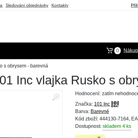
ba
Sledování objednávky
Kontakty
Při
Nákupn
0
o s obrysem - barevná
1 Inc vlajka Rusko s ob
Hodnocení:
zatím nehodnoc
Značka:
101 Inc
Barva:
Barevné
Kód zboží: 444130-7164, E
Dostupnost:
skladem 4 ks