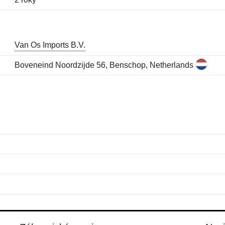
Van Os Imports B.V.
Boveneind Noordzijde 56, Benschop, Netherlands
Jméno:
E-mail:
*
*
E-mail:
*