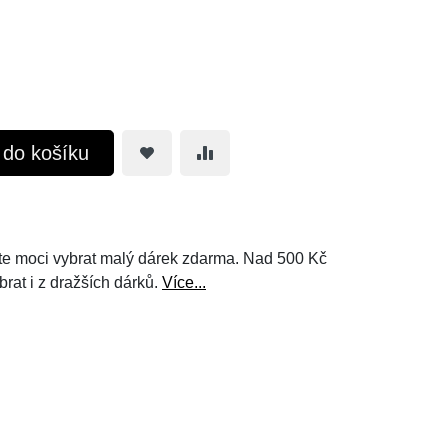
t do košíku
e moci vybrat malý dárek zdarma. Nad 500 Kč
brat i z dražších dárků.
Více...