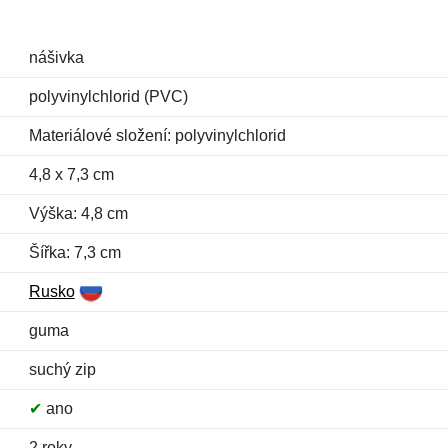
nášivka
polyvinylchlorid (PVC)
Materiálové složení: polyvinylchlorid
4,8 x 7,3 cm
Výška: 4,8 cm
Šířka: 7,3 cm
Rusko
guma
suchý zip
✔
ano
2 roky