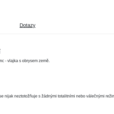
Dotazy
í
nc - vlajka s obrysem země.
 nijak neztotožňuje s žádnými totalitními nebo válečnými režim