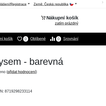
hlášení/Registrace
Země:
Česká republika
Nákupní košík
zatím prázdný
í košík
Oblíbené
Srovnání
0
0
rysem - barevná
eno (
přidat hodnocení
)
AN: 8719298233114