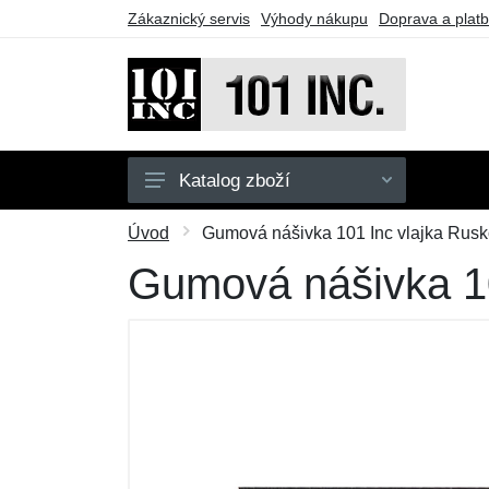
Zákaznický servis
Výhody nákupu
Doprava a plat
Katalog zboží
Pánské
Úvod
Gumová nášivka 101 Inc vlajka Rusk
Dětské
Gumová nášivka 10
Doplňky
Obuv
Outdoor
Taktické vybavení
Dárkové poukazy