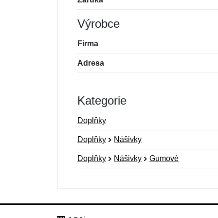
Výrobce
Firma
Adresa
Kategorie
Doplňky
Doplňky
Nášivky
Doplňky
Nášivky
Gumové
Nová recenze
Nový dotaz
Hodnocení:
Jméno:
*
*