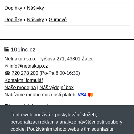
Doplňky
Nášivky
Doplňky
Nášivky
Gumové
Nová recenze
Nový dotaz
Hodnocení:
Jméno:
*
*
101inc.cz
Netnakup s.r.o., Tyršova 271, 43801 Žatec
✉
info@netnakup.cz
Jméno:
E-mail:
*
*
☎
720 278 200
(Po-Pá 8:00-16:30)
Kontaktní formulář
Naše prodejna
|
Náš výdejní box
Nabízíme mnoho možností plateb.
E-mail:
*
Zpráva
*
Zákaznický servis
Tento web používá k poskytování služeb,
Novinky emailem
personalizaci reklam a analýze návštěvnosti soubory
cookie. Používáním tohoto webu s tím souhlasíte.
Zpráva
*