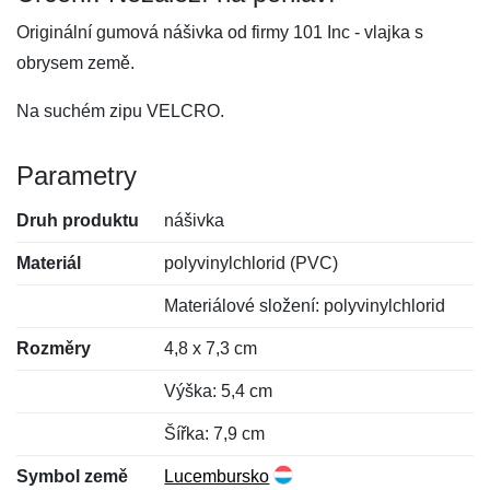
Originální gumová nášivka od firmy 101 Inc - vlajka s
obrysem země.
Na suchém zipu VELCRO.
Parametry
Druh produktu
nášivka
Materiál
polyvinylchlorid (PVC)
Materiálové složení: polyvinylchlorid
Rozměry
4,8 x 7,3 cm
Výška: 5,4 cm
Šířka: 7,9 cm
Symbol země
Lucembursko