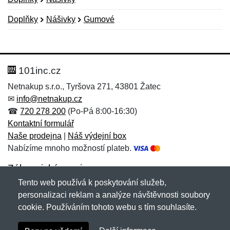
Doplňky
Nášivky
Gumové
Nová recenze
Nový dotaz
Hodnocení:
Jméno:
*
*
101inc.cz
Netnakup s.r.o., Tyršova 271, 43801 Žatec
✉
info@netnakup.cz
Jméno:
E-mail:
*
*
☎
720 278 200
(Po-Pá 8:00-16:30)
Kontaktní formulář
Naše prodejna
|
Náš výdejní box
Nabízíme mnoho možností plateb.
E-mail:
*
Zpráva
*
Zákaznický servis
Tento web používá k poskytování služeb,
Novinky emailem
personalizaci reklam a analýze návštěvnosti soubory
cookie. Používáním tohoto webu s tím souhlasíte.
Zpráva
*
Copyright © 2007-2026 (19 let s vámi)
Netnakup.cz
&