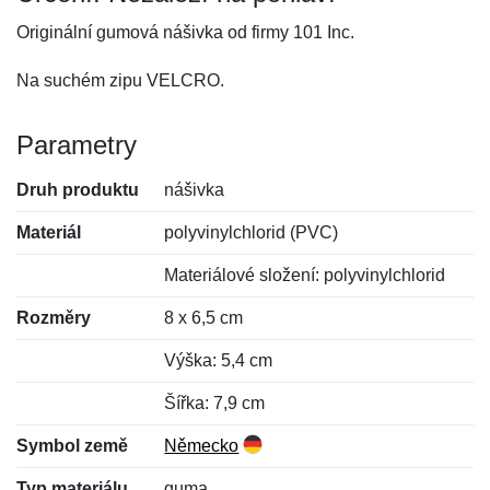
Originální gumová nášivka od firmy 101 Inc.
Na suchém zipu VELCRO.
Parametry
Druh produktu
nášivka
Materiál
polyvinylchlorid (PVC)
Materiálové složení: polyvinylchlorid
Rozměry
8 x 6,5 cm
Výška: 5,4 cm
Šířka: 7,9 cm
Symbol země
Německo
Typ materiálu
guma