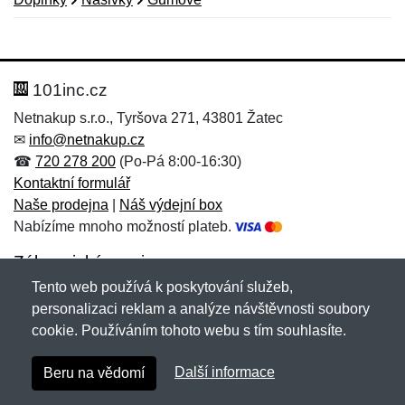
Nová recenze
Nový dotaz
Hodnocení:
Jméno:
*
*
101inc.cz
Netnakup s.r.o., Tyršova 271, 43801 Žatec
✉
info@netnakup.cz
Jméno:
E-mail:
*
*
☎
720 278 200
(Po-Pá 8:00-16:30)
Kontaktní formulář
Naše prodejna
|
Náš výdejní box
Nabízíme mnoho možností plateb.
E-mail:
*
Zpráva
*
Zákaznický servis
Tento web používá k poskytování služeb,
Novinky emailem
personalizaci reklam a analýze návštěvnosti soubory
cookie. Používáním tohoto webu s tím souhlasíte.
Zpráva
*
Copyright © 2007-2026 (19 let s vámi)
Netnakup.cz
&
Další informace
Beru na vědomí
NetIQ
. Všechna práva vyhrazena.