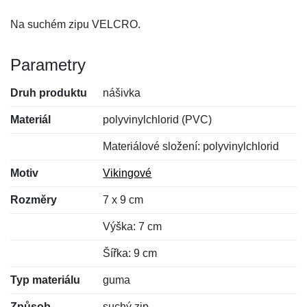
Na suchém zipu VELCRO.
Parametry
Druh produktu
nášivka
Materiál
polyvinylchlorid (PVC)
Materiálové složení: polyvinylchlorid
Motiv
Vikingové
Rozměry
7 x 9 cm
Výška: 7 cm
Šířka: 9 cm
Typ materiálu
guma
Způsob
suchý zip