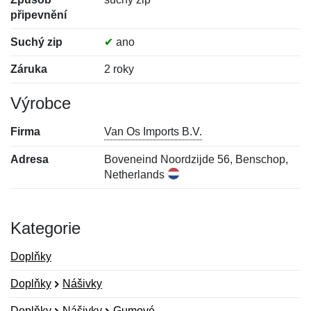
připevnění
Suchý zip
✔
ano
Záruka
2 roky
Výrobce
Firma
Van Os Imports B.V.
Adresa
Boveneind Noordzijde 56, Benschop,
Netherlands
Kategorie
Doplňky
Doplňky
Nášivky
Doplňky
Nášivky
Gumové