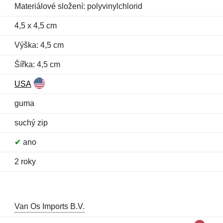
Materiálové složení: polyvinylchlorid
4,5 x 4,5 cm
Výška: 4,5 cm
Šířka: 4,5 cm
USA
guma
suchý zip
✔
ano
2 roky
Van Os Imports B.V.