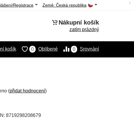
hlášení/Registrace
Země:
Česká republika
Nákupní košík
zatím prázdný
í košík
Oblíbené
Srovnání
0
0
eno (
přidat hodnocení
)
AN: 8719298208679