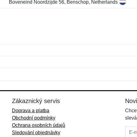
Boveneind Noordzijde 56, Benschop, Netherlands
Jméno:
E-mail:
*
*
E-mail:
*
Zákaznický servis
Nov
Doprava a platba
Chcet
Obchodní podmínky
slevá
Ochrana osobních údajů
E-mai
Sledování objednávky