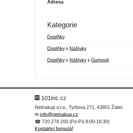
Adresa
Kategorie
Doplňky
Doplňky
Nášivky
Doplňky
Nášivky
Gumové
Nová recenze
Nový dotaz
Hodnocení:
Jméno:
*
*
101inc.cz
Netnakup s.r.o., Tyršova 271, 43801 Žatec
✉
info@netnakup.cz
Zpráva
Zpráva
*
*
☎ 720 278 200 (Po-Pá 8:00-16:30)
Kontaktní formulář