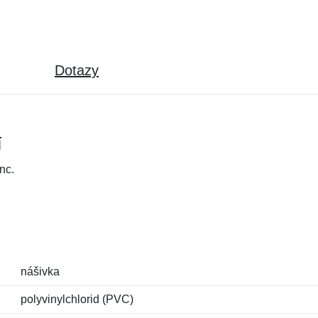
Dotazy
í
nc.
nášivka
polyvinylchlorid (PVC)