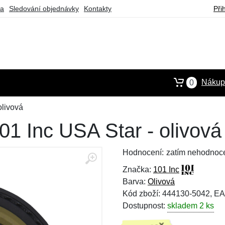
ba
Sledování objednávky
Kontakty
Při
Nákupn
0
olivová
1 Inc USA Star - olivová
Hodnocení:
zatím nehodnoc
Značka:
101 Inc
Barva:
Olivová
Kód zboží: 444130-5042, E
Dostupnost:
skladem 2 ks