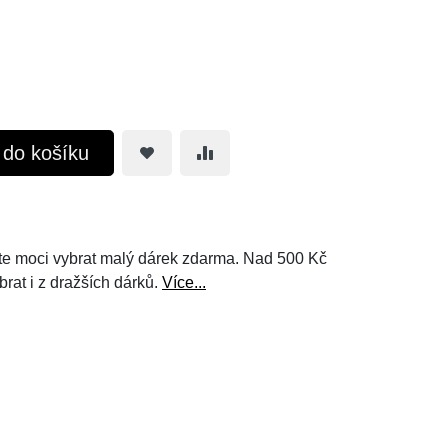
t do košíku
e moci vybrat malý dárek zdarma. Nad 500 Kč
brat i z dražších dárků.
Více...