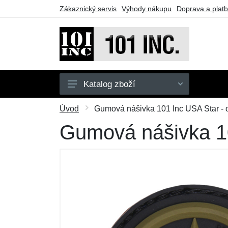
Zákaznický servis
Výhody nákupu
Doprava a plat
Katalog zboží
Pánské
Úvod
Gumová nášivka 101 Inc USA Star - 
Dětské
Gumová nášivka 10
Doplňky
Obuv
Outdoor
Taktické vybavení
Dárkové poukazy