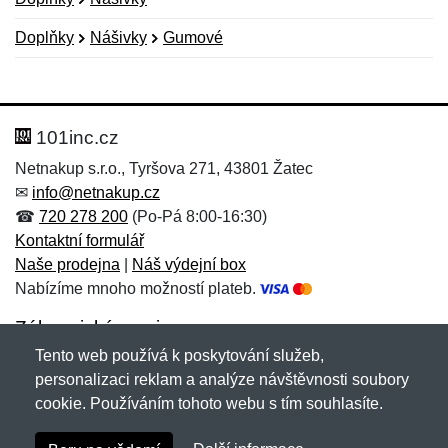
Doplňky
Nášivky
Gumové
Nová recenze
Nový dotaz
Hodnocení:
Jméno:
*
*
101inc.cz
Netnakup s.r.o., Tyršova 271, 43801 Žatec
✉
info@netnakup.cz
Jméno:
E-mail:
*
*
☎
720 278 200
(Po-Pá 8:00-16:30)
Kontaktní formulář
Naše prodejna
|
Náš výdejní box
Nabízíme mnoho možností plateb.
E-mail:
*
Zpráva
*
Zákaznický servis
Tento web používá k poskytování služeb,
Novinky emailem
personalizaci reklam a analýze návštěvnosti soubory
cookie. Používáním tohoto webu s tím souhlasíte.
Zpráva
*
Copyright © 2007-2026 (19 let s vámi)
Netnakup.cz
&