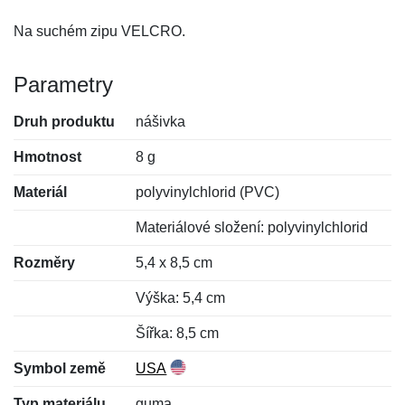
Na suchém zipu VELCRO.
Parametry
Druh produktu
nášivka
Hmotnost
8 g
Materiál
polyvinylchlorid (PVC)
Materiálové složení: polyvinylchlorid
Rozměry
5,4 x 8,5 cm
Výška: 5,4 cm
Šířka: 8,5 cm
Symbol země
USA
Typ materiálu
guma