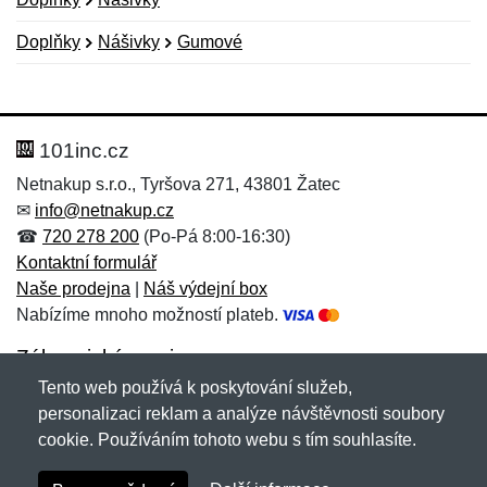
Doplňky
Nášivky
Gumové
Nová recenze
Nový dotaz
Hodnocení:
Jméno:
*
*
101inc.cz
Netnakup s.r.o., Tyršova 271, 43801 Žatec
✉
info@netnakup.cz
Jméno:
E-mail:
*
*
☎
720 278 200
(Po-Pá 8:00-16:30)
Kontaktní formulář
Naše prodejna
|
Náš výdejní box
Nabízíme mnoho možností plateb.
E-mail:
*
Zpráva
*
Zákaznický servis
Tento web používá k poskytování služeb,
Novinky emailem
personalizaci reklam a analýze návštěvnosti soubory
cookie. Používáním tohoto webu s tím souhlasíte.
Zpráva
*
Copyright © 2007-2026 (19 let s vámi)
Netnakup.cz
&