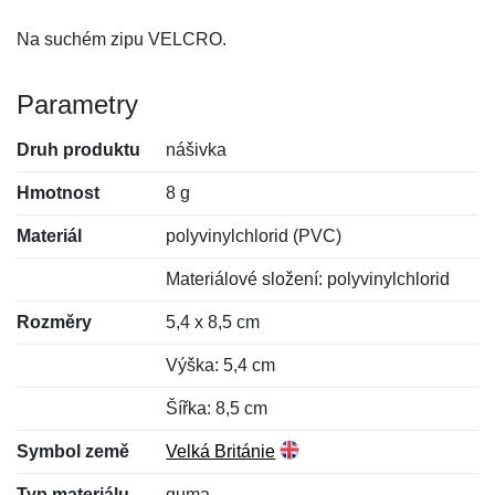
Na suchém zipu VELCRO.
Parametry
Druh produktu
nášivka
Hmotnost
8 g
Materiál
polyvinylchlorid (PVC)
Materiálové složení: polyvinylchlorid
Rozměry
5,4 x 8,5 cm
Výška: 5,4 cm
Šířka: 8,5 cm
Symbol země
Velká Británie
Typ materiálu
guma