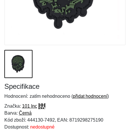
Specifikace
Hodnocení:
zatím nehodnoceno (
přidat hodnocení
)
Značka:
101 Inc
Barva:
Černá
Kód zboží: 444130-7492, EAN: 8719298275190
Dostupnost:
nedostupné