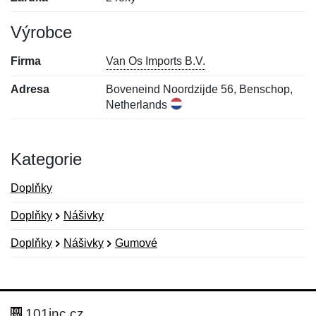
Výrobce
Firma
Van Os Imports B.V.
Adresa
Boveneind Noordzijde 56, Benschop,
Netherlands
Kategorie
Doplňky
Doplňky
Nášivky
Doplňky
Nášivky
Gumové
Nová recenze
Nový dotaz
Hodnocení:
Jméno:
*
*
101inc.cz