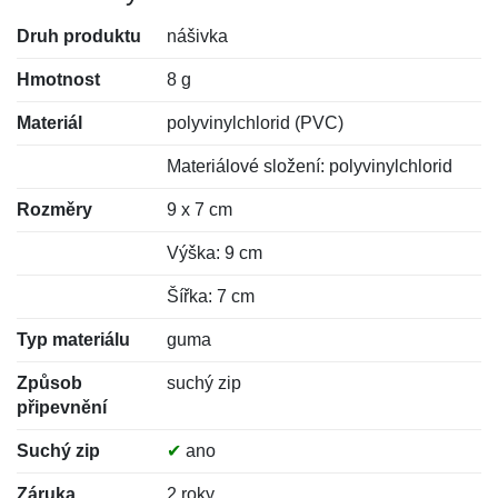
Druh produktu
nášivka
Hmotnost
8 g
Materiál
polyvinylchlorid (PVC)
Materiálové složení: polyvinylchlorid
Rozměry
9 x 7 cm
Výška: 9 cm
Šířka: 7 cm
Typ materiálu
guma
Způsob
suchý zip
připevnění
Suchý zip
✔
ano
Záruka
2 roky