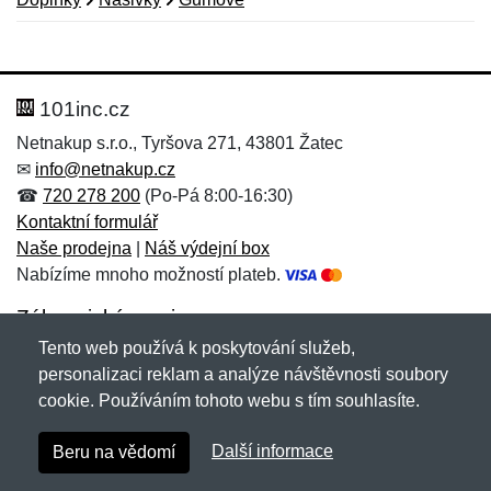
Nová recenze
Nový dotaz
Hodnocení:
Jméno:
*
*
101inc.cz
Netnakup s.r.o., Tyršova 271, 43801 Žatec
✉
info@netnakup.cz
Jméno:
E-mail:
*
*
☎
720 278 200
(Po-Pá 8:00-16:30)
Kontaktní formulář
Naše prodejna
|
Náš výdejní box
Nabízíme mnoho možností plateb.
E-mail:
*
Zpráva
*
Zákaznický servis
Tento web používá k poskytování služeb,
Novinky emailem
personalizaci reklam a analýze návštěvnosti soubory
cookie. Používáním tohoto webu s tím souhlasíte.
Zpráva
*
Copyright © 2007-2026 (19 let s vámi)
Netnakup.cz
&
Další informace
Beru na vědomí
NetIQ
. Všechna práva vyhrazena.