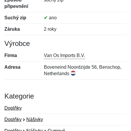
připevnění
Suchý zip
✔
ano
Záruka
2 roky
Výrobce
Firma
Van Os Imports B.V.
Adresa
Boveneind Noordzijde 56, Benschop,
Netherlands
Kategorie
Doplňky
Doplňky
Nášivky
Doplňky
Nášivky
Gumové