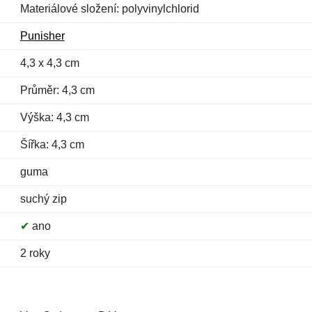
Materiálové složení: polyvinylchlorid
Punisher
4,3 x 4,3 cm
Průměr: 4,3 cm
Výška: 4,3 cm
Šířka: 4,3 cm
guma
suchý zip
✔
ano
2 roky