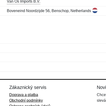
Van Os Imports B.V.
Boveneind Noordzijde 56, Benschop, Netherlands
Jméno:
E-mail:
*
*
E-mail:
*
Zákaznický servis
Nov
Doprava a platba
Chcet
Obchodní podmínky
slevá