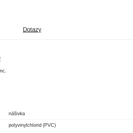
Dotazy
í
nc.
nášivka
polyvinylchlorid (PVC)