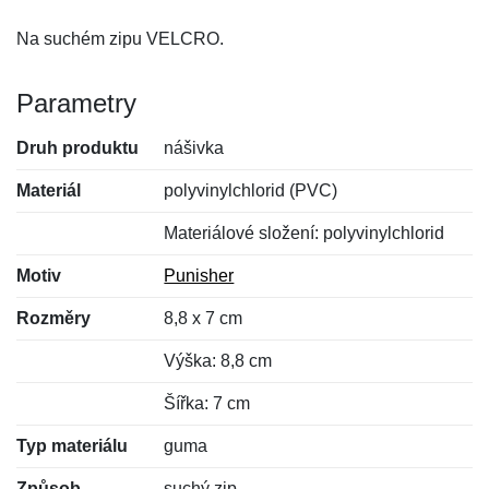
Na suchém zipu VELCRO.
Parametry
Druh produktu
nášivka
Materiál
polyvinylchlorid (PVC)
Materiálové složení: polyvinylchlorid
Motiv
Punisher
Rozměry
8,8 x 7 cm
Výška: 8,8 cm
Šířka: 7 cm
Typ materiálu
guma
Způsob
suchý zip