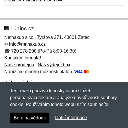
Nová recenze
Nový dotaz
Hodnocení:
Jméno:
*
*
101inc.cz
Netnakup s.r.o., Tyršova 271, 43801 Žatec
✉
info@netnakup.cz
Jméno:
E-mail:
*
*
☎
720 278 200
(Po-Pá 8:00-16:30)
Kontaktní formulář
Naše prodejna
|
Náš výdejní box
Nabízíme mnoho možností plateb.
E-mail:
*
Zpráva
*
Zákaznický servis
Tento web používá k poskytování služeb,
Novinky emailem
personalizaci reklam a analýze návštěvnosti soubory
cookie. Používáním tohoto webu s tím souhlasíte.
Zpráva
*
Copyright © 2007-2026 (19 let s vámi)
Netnakup.cz
&
Další informace
Beru na vědomí
NetIQ
. Všechna práva vyhrazena.