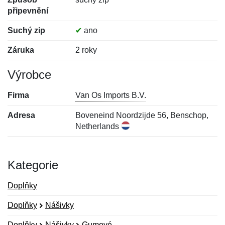
připevnění
Suchý zip
✔
ano
Záruka
2 roky
Výrobce
Firma
Van Os Imports B.V.
Adresa
Boveneind Noordzijde 56, Benschop,
Netherlands
Kategorie
Doplňky
Doplňky
Nášivky
Doplňky
Nášivky
Gumové