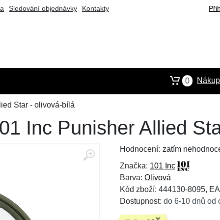
ba
Sledování objednávky
Kontakty
Při
Nákupn
0
ed Star - olivová-bílá
 Inc Punisher Allied Star
Hodnocení:
zatím nehodnoc
Značka:
101 Inc
Barva:
Olivová
Kód zboží: 444130-8095, E
Dostupnost:
do 6-10 dnů od 