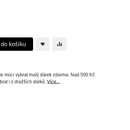
t do košíku
e moci vybrat malý dárek zdarma. Nad 500 Kč
brat i z dražších dárků.
Více...