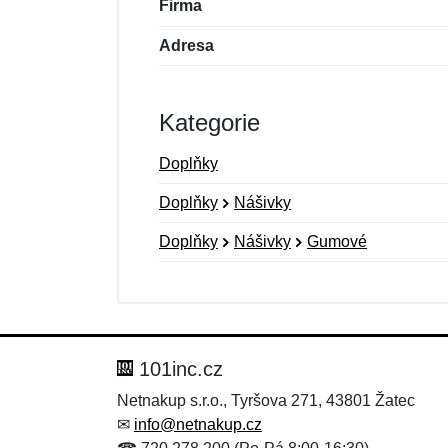
Firma
Adresa
Kategorie
Doplňky
Doplňky
Nášivky
Doplňky
Nášivky
Gumové
Nová recenze
Nový dotaz
Hodnocení:
Jméno:
*
*
101inc.cz
Netnakup s.r.o., Tyršova 271, 43801 Žatec
✉
info@netnakup.cz
Zpráva
Zpráva
*
*