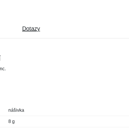
Dotazy
í
nc.
nášivka
8 g