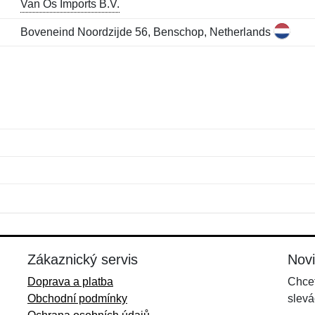
Van Os Imports B.V.
Boveneind Noordzijde 56, Benschop, Netherlands
Jméno:
E-mail:
*
*
E-mail:
*
Zákaznický servis
Nov
Doprava a platba
Chcet
Obchodní podmínky
slevá