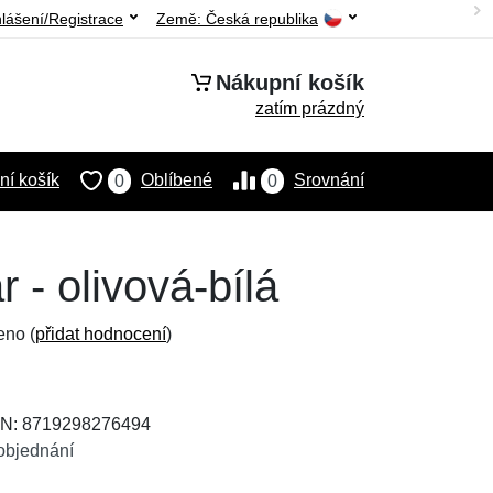
hlášení/Registrace
Země:
Česká republika
Nákupní košík
zatím prázdný
í košík
Oblíbené
Srovnání
0
0
 - olivová-bílá
eno (
přidat hodnocení
)
AN: 8719298276494
objednání